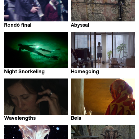
Rondò final
Abyssal
Felice D'Agostino,
Alejandro Alonso
Gaetano Crivaro &
Margherita Pisano
Night Snorkeling
Homegoing
Hirofumi Nakamoto &
Yeon Park
Nao Yoshigai
Wavelengths
Bela
Jessie Zinn
Prantik Basu