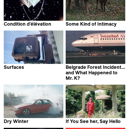
Condition d'élévation
Some Kind of Intimacy
Isabelle Prim
Toby Bull
Surfaces
Belgrade Forest Incident…
Cristina Motta
and What Happened to
Mr. K?
Jan Ijäs
Dry Winter
If You See her, Say Hello
Kyle Davis
Hee Young Pyun & JIAJUN