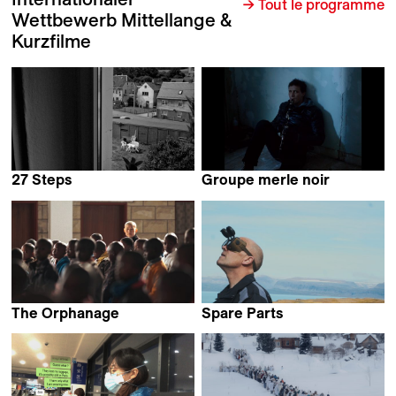
→ Tout le programme
Wettbewerb Mittellange &
Kurzfilme
27 Steps
Groupe merle noir
Andrea Schramm
Anton Bialas
The Orphanage
Spare Parts
Teboho Edkins
Helga Rakel Rafnsdóttir