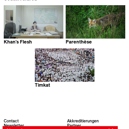
Brandán Cerviño
Khan's Flesh
Parenthèse
Krystsina Savutsina
Fabrice Aragno
Timkat
Ico Costa
Contact
Akkreditierungen
Newsletter
Partner