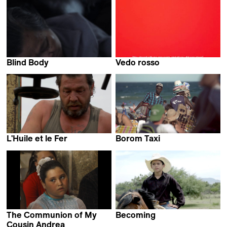
OSCAR Zhang
Blind Body
Vedo rosso
Allison Chhorn
Adrian Paci
L'Huile et le Fer
Borom Taxi
Pierre Schlesser
Andrés Guerberoff
The Communion of My
Becoming
Isabel Vaca
Cousin Andrea