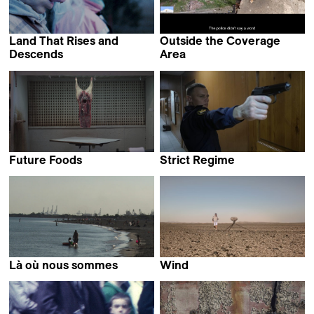
Land That Rises and
Outside the Coverage
Descends
Area
Moona Pennanen
Agustina Wetzel
Future Foods
Strict Regime
Gerard Ortín Castellví
Nikita Yefimov
Là où nous sommes
Wind
Amélie Bargetzi
Martin Putz