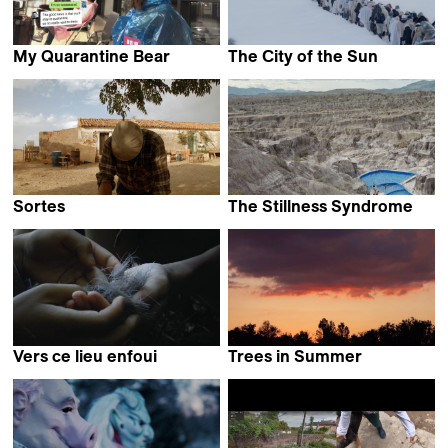
My Quarantine Bear
The Сity of the Sun
Weijia Ma
Maria Semenova
Sortes
The Stillness Syndrome
Mónica Martins Nunes
León Siminiani
Vers ce lieu enfoui
Trees in Summer
Alexis Jacquand
Suyu Lee