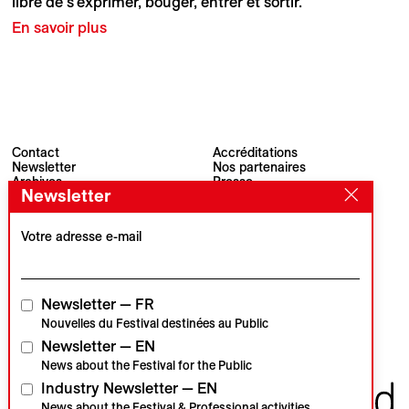
libre de s’exprimer, bouger, entrer et sortir.
En savoir plus
Contact
Accréditations
Newsletter
Nos partenaires
Archives
Presse
Newsletter
Visions du Réel
#VisionsduReel
Place du Marché 2
CH–1260 Nyon
Votre adresse e-mail
Partenaire principal
Partenaire média
Newsletter — FR
Nouvelles du Festival destinées au Public
Newsletter — EN
Partenaires institutionnels
News about the Festival for the Public
Industry Newsletter — EN
News about the Festival & Professional activities