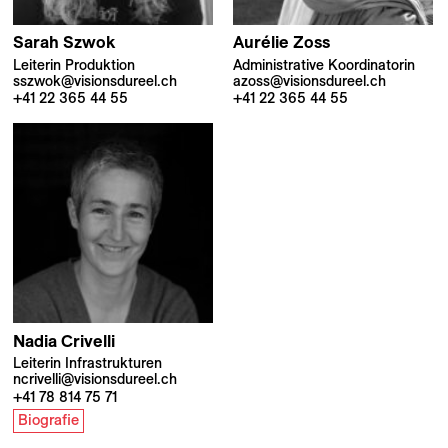
Sarah
Szwok
Aurélie
Zoss
Leiterin Produktion
Administrative Koordinatorin
sszwok@visionsdureel.ch
azoss@visionsdureel.ch
+41 22 365 44 55
+41 22 365 44 55
Nadia
Crivelli
Leiterin Infrastrukturen
ncrivelli@visionsdureel.ch
+41 78 814 75 71
Biografie