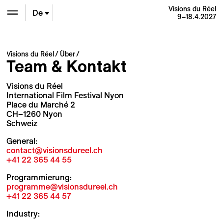
Visions du Réel
De
9–18.4.2027
En
Visions du Réel
Über
Team & Kontakt
Fr
Visions du Réel
International Film Festival Nyon
Place du Marché 2
CH–1260 Nyon
Schweiz
General:
contact@visionsdureel.ch
+41 22 365 44 55
Programmierung:
programme@visionsdureel.ch
+41 22 365 44 57
Industry: