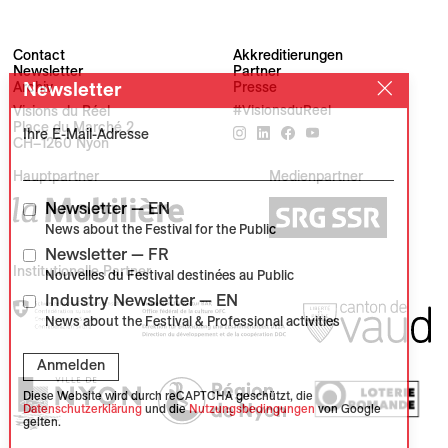
Contact
Akkreditierungen
Newsletter
Partner
Archiv
Presse
Newsletter
Visions du Réel
#VisionsduReel
Place du Marché 2
Ihre E-Mail-Adresse
CH–1260 Nyon
Hauptpartner
Medienpartner
Newsletter — EN
News about the Festival for the Public
Newsletter — FR
Institutionelle Partner
Nouvelles du Festival destinées au Public
Industry Newsletter — EN
News about the Festival & Professional activities
Anmelden
Diese Website wird durch reCAPTCHA geschützt, die
Datenschutzerklärung
und die
Nutzungsbedingungen
von Google
gelten.