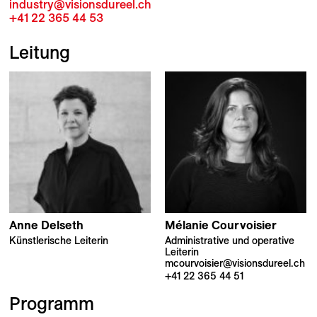
industry@visionsdureel.ch
+41 22 365 44 53
Leitung
Anne
Delseth
Mélanie
Courvoisier
Künstlerische Leiterin
Administrative und operative
Leiterin
mcourvoisier@visionsdureel.ch
+41 22 365 44 51
Programm