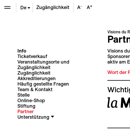
-
+
Zugänglichkeit
A
A
De
En
Visions du R
Part
Fr
Info
Visions du
Ticketverkauf
Sponsoren
Veranstaltungsorte und
aktiv am E
Zugänglichkeit
Wort der 
Zugänglichkeit
Akkreditierungen
Häufig gestellte Fragen
Wichti
Team & Kontakt
Stelle
Online-Shop
Stiftung
Partner
Unterstützung