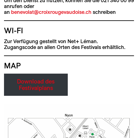
Um den Dienst zu nutzen, können Sie die 021 340 00 99
anrufen oder
an
benevolat@croixrougevaudoise.ch
schreiben
WI-FI
Zur Verfügung gestellt von Net+ Léman.
Zugangscode an allen Orten des Festivals erhältlich.
MAP
Download des
Festivalplans