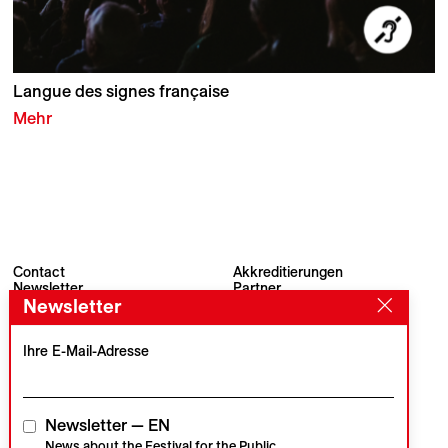
Langue des signes française
Mehr
Contact
Akkreditierungen
Newsletter
Partner
Newsletter
Archiv
Presse
Visions du Réel
#VisionsduReel
Place du Marché 2
Ihre E-Mail-Adresse
CH–1260 Nyon
Hauptpartner
Medienpartner
Newsletter — EN
News about the Festival for the Public