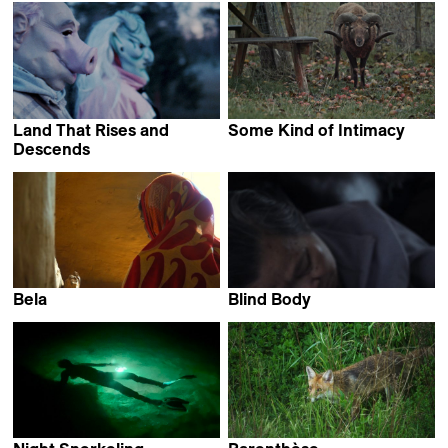
Land That Rises and
Some Kind of Intimacy
Toby Bull
Descends
Moona Pennanen
Bela
Blind Body
Prantik Basu
Allison Chhorn