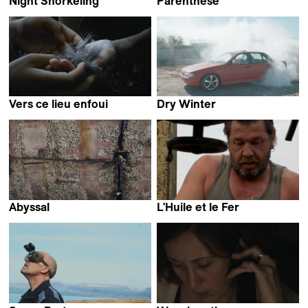
Night Snorkeling
Parenthèse
Hirofumi Nakamoto &
Fabrice Aragno
Nao Yoshigai
Vers ce lieu enfoui
Dry Winter
Alexis Jacquand
Kyle Davis
Abyssal
L'Huile et le Fer
Alejandro Alonso
Pierre Schlesser