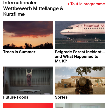
Internationaler
→ Tout le programme
Wettbewerb Mittellange &
Kurzfilme
Trees in Summer
Belgrade Forest Incident…
Suyu Lee
and What Happened to
Mr. K?
Jan Ijäs
Future Foods
Sortes
Gerard Ortín Castellví
Mónica Martins Nunes