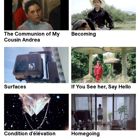
The Communion of My
Becoming
Isabel Vaca
Cousin Andrea
Brandán Cerviño
Surfaces
If You See her, Say Hello
Cristina Motta
Hee Young Pyun & JIAJUN
OSCAR Zhang
Condition d'élévation
Homegoing
Isabelle Prim
Yeon Park