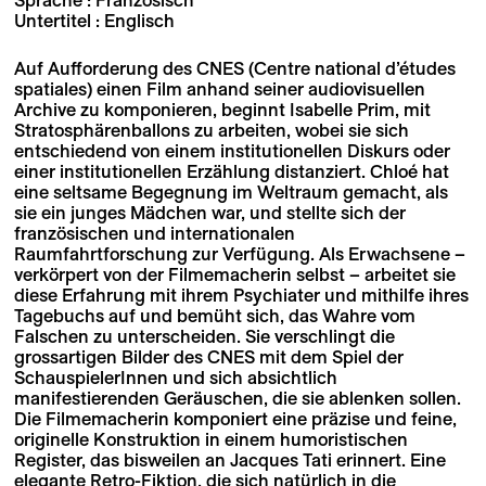
Untertitel : Englisch
Auf Aufforderung des CNES (Centre national d’études
spatiales) einen Film anhand seiner audiovisuellen
Archive zu komponieren, beginnt Isabelle Prim, mit
Stratosphärenballons zu arbeiten, wobei sie sich
entschiedend von einem institutionellen Diskurs oder
einer institutionellen Erzählung distanziert. Chloé hat
eine seltsame Begegnung im Weltraum gemacht, als
sie ein junges Mädchen war, und stellte sich der
französischen und internationalen
Raumfahrtforschung zur Verfügung. Als Erwachsene –
verkörpert von der Filmemacherin selbst – arbeitet sie
diese Erfahrung mit ihrem Psychiater und mithilfe ihres
Tagebuchs auf und bemüht sich, das Wahre vom
Falschen zu unterscheiden. Sie verschlingt die
grossartigen Bilder des CNES mit dem Spiel der
SchauspielerInnen und sich absichtlich
manifestierenden Geräuschen, die sie ablenken sollen.
Die Filmemacherin komponiert eine präzise und feine,
originelle Konstruktion in einem humoristischen
Register, das bisweilen an Jacques Tati erinnert. Eine
elegante Retro-Fiktion, die sich natürlich in die