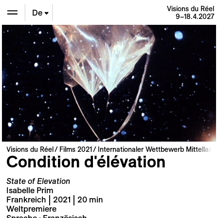
Visions du Réel
De
9–18.4.2027
En
Fr
Visions du Réel
Films 2021
Internationaler Wettbewerb Mittellang
Condition d'élévation
State of Elevation
Isabelle Prim
Frankreich | 2021 | 20 min
Weltpremiere
Sprache : Französisch