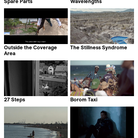
Spare Parts
Wavelengths
Helga Rakel Rafnsdóttir
Jessie Zinn
Outside the Coverage
The Stillness Syndrome
León Siminiani
Area
Agustina Wetzel
27 Steps
Borom Taxi
Andrea Schramm
Andrés Guerberoff