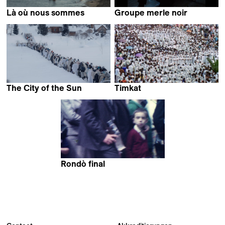
Là où nous sommes
Groupe merle noir
Amélie Bargetzi
Anton Bialas
The Сity of the Sun
Timkat
Maria Semenova
Ico Costa
Rondò final
Felice D'Agostino,
Gaetano Crivaro &
Margherita Pisano