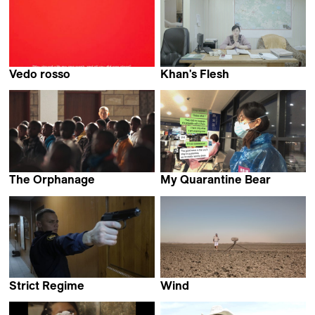
Vedo rosso
Khan's Flesh
Adrian Paci
Krystsina Savutsina
The Orphanage
My Quarantine Bear
Teboho Edkins
Weijia Ma
Strict Regime
Wind
Nikita Yefimov
Martin Putz