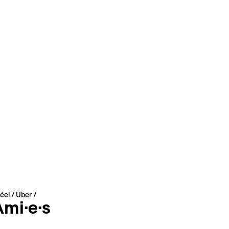
éel
Über
Ami·e·s