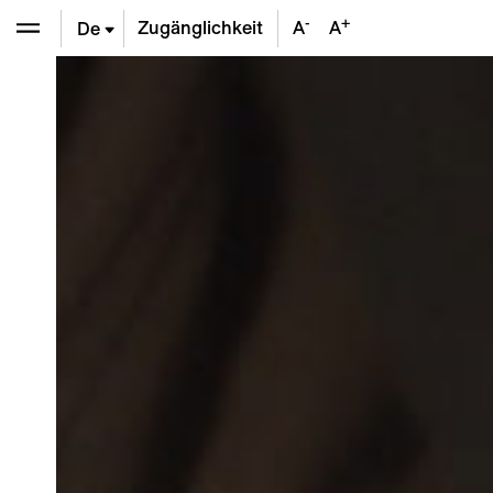
-
+
Zugänglichkeit
A
A
De
En
Fr