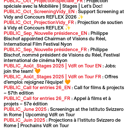
PUBLIC_Oct_ProjectionSpéciale_FR
: Projection
spéciale avec la Mobilière | Stages | Let’s Doc!
PUBLIC_Oct_ScreeningVidy_EN :
Support Screening at
Vidy and Concours REFLEX 2026 ✨
PUBLIC_Oct_ProjectionVidy_
FR
: Projection de soutien
à Vidy et Concours REFLEX ✨
PUBLIC_Sep_Nouvelle présidence_EN
: Philippe
Bischof appointed Chairman of Visions du Réel,
International Film Festival Nyon
PUBLIC_Sep_Nouvelle présidence_FR
: Philippe
Bischof, nommé président de Visions du Réel, Festival
international de cinéma Nyon
PUBLIC_Août_Stages 2025 | VdR on Tour EN
: Jobs:
join the team! 🧡
PUBLIC_Août_Stages 2025 | VdR on Tour FR
: Offres
d’emploi: rejoignez l’équipe! 🧡
PUBLIC_Call for entries 26_EN
: Call for films & projects
– 57th edition
PUBLIC_Call for entries 26_FR
: Appel à films et à
projets – 57e édition
PUBLIC_June 2025
: Screenings at the Istituto Svizzero
in Rome | Upcoming VdR on Tour
PUBLIC_Juin 2025
: Projections à l’Istituto Svizzero de
Rome | Prochains VdR on Tour