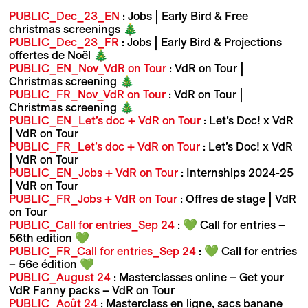
PUBLIC_Dec_23_EN
: Jobs | Early Bird & Free
christmas screenings 🎄
PUBLIC_Dec_23_FR
: Jobs | Early Bird & Projections
offertes de Noël 🎄
PUBLIC_EN_Nov_VdR on Tour
: VdR on Tour |
Christmas screening 🎄
PUBLIC_FR_Nov_VdR on Tour
: VdR on Tour |
Christmas screening 🎄
PUBLIC_EN_Let’s doc + VdR on Tour
: Let’s Doc! x VdR
| VdR on Tour
PUBLIC_FR_Let’s doc + VdR on Tour
: Let’s Doc! x VdR
| VdR on Tour
PUBLIC_EN_Jobs + VdR on Tour
: Internships 2024-25
| VdR on Tour
PUBLIC_FR_Jobs + VdR on Tour
: Offres de stage | VdR
on Tour
PUBLIC_Call for entries_Sep 24
: 💚 Call for entries –
56th edition 💚
PUBLIC_FR_Call for entries_Sep 24
: 💚 Call for entries
– 56e édition 💚
PUBLIC_August 24
: Masterclasses online – Get your
VdR Fanny packs – VdR on Tour
PUBLIC_Août 24
: Masterclass en ligne, sacs banane