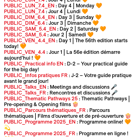
PUBLIC_LUN_7.4_EN
: Day 4 | Monday 🧡
PUBLIC_LUN_7.4
: Jour 4 | Lundi 🧡
PUBLIC_DIM_6.4_EN
: Day 3 | Sunday 🧡
PUBLIC_DIM_6.4
: Jour 3 | Dimanche 🧡
PUBLIC_SAM_5.4_EN
: Day 2 | Saturday 🧡
PUBLIC_SAM_5.4
: Jour 2 | Samedi 🧡
PUBLIC_VEN_4.4_EN
: Day 1 | The 56th edition starts
today! 🧡
PUBLIC_VEN_4.4
: Jour 1 | La 56e édition démarre
aujourd’hui ! 🧡
PUBLIC_Practical info EN
: D-2 – Your practical guide
for the big day!
PUBLIC_Infos pratiques FR
: J-2 – Votre guide pratique
avant le grand jour!
PUBLIC_Talks_EN
: Meetings and discussions 🎤
PUBLIC_Talks_FR
: Rencontres et discussions 🎤
PUBLIC_Thematic Pathways 25
: Thematic Pathways |
Pre-opening & Opening films 🍿
PUBLIC_Parcours thématiques_FR
: Parcours
thématiques | Films d’ouverture et de pré-ouverture 🍿
PUBLIC_Programme 2025_EN
: Programme online! 🧡
💫
PUBLIC_Programme 2025_FR
: Programme en ligne !