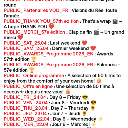
round
PUBLIC_Partenaires VOD_FR
: Visions du Réel toute
l’année
PUBLIC_THANK YOU_57th edition
: That’s a wrap 🎬 –
A huge THANK YOU ❤️
PUBLIC_MERCI_57e édition
: Clap de fin 🎬 – Un grand
merci ❤️
PUBLIC_SAT_25.04
: Last weekend ❤️
PUBLIC_SAM_25.04
: Dernier weekend ❤️
PUBLIC_AWARDS_Programme 2026_EN
: Awards –
57th edition 🏆
PUBLIC_AWARDS_Programme 2026_FR
: Palmarès –
57e édition 🏆
PUBLIC_Online programme
: A selection of 50 films to
enjoy from the comfort of your own home! 🍿
PUBLIC_Offre en ligne
: Une sélection de 50 films à
découvrir depuis chez vous! 🍿
PUBLIC_FRI_24.04
: Day 8 – Friday 😎
PUBLIC_VEN_24.04
: Jour 8 – Vendredi 😎
PUBLIC_THU_23.04
: Day 7 – Thursday 🌻
PUBLIC_JEU_23.04
: Jour 7 – Jeudi 🌻
PUBLIC_WED_22.04
: Day 6 – Wednesday ⚡️
PUBLIC_MER_22.04
: Jour 6 – Mercredi ⚡️