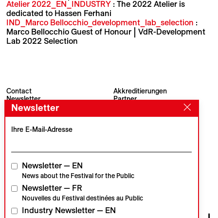
Atelier 2022_EN_INDUSTRY
: The 2022 Atelier is
dedicated to Hassen Ferhani
IND_Marco Bellocchio_development_lab_selection
:
Marco Bellocchio Guest of Honour | VdR-Development
Lab 2022 Selection
Contact
Akkreditierungen
Newsletter
Partner
Archiv
Presse
Newsletter
Visions du Réel
#VisionsduReel
Place du Marché 2
Ihre E-Mail-Adresse
CH–1260 Nyon
Hauptpartner
Medienpartner
Newsletter — EN
News about the Festival for the Public
Newsletter — FR
Institutionelle Partner
Nouvelles du Festival destinées au Public
Industry Newsletter — EN