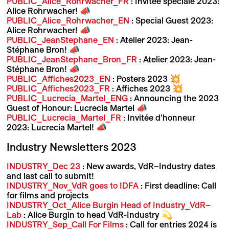
PUBLIC_Alice_Rohrwacher_FR
: Invitée spéciale 2023:
Alice Rohrwacher! 📣
PUBLIC_Alice_Rohrwacher_EN
: Special Guest 2023:
Alice Rohrwacher! 📣
PUBLIC_JeanStephane_EN
: Atelier 2023: Jean-
Stéphane Bron! 📣
PUBLIC_JeanStephane_Bron_FR
: Atelier 2023: Jean-
Stéphane Bron! 📣
PUBLIC_Affiches2023_EN
: Posters 2023 💥
PUBLIC_Affiches2023_FR
: Affiches 2023 💥
PUBLIC_Lucrecia_Martel_ENG
: Announcing the 2023
Guest of Honour: Lucrecia Martel 📣
PUBLIC_Lucrecia_Martel_FR
: Invitée d’honneur
2023: Lucrecia Martel! 📣
Industry Newsletters 2023
INDUSTRY_Dec 23
: New awards, VdR–Industry dates
and last call to submit!
INDUSTRY_Nov_VdR goes to IDFA
: First deadline: Call
for films and projects
INDUSTRY_Oct_Alice Burgin Head of Industry_VdR–
Lab
: Alice Burgin to head VdR-Industry 💫
INDUSTRY_Sep_Call For Films
: Call for entries 2024 is