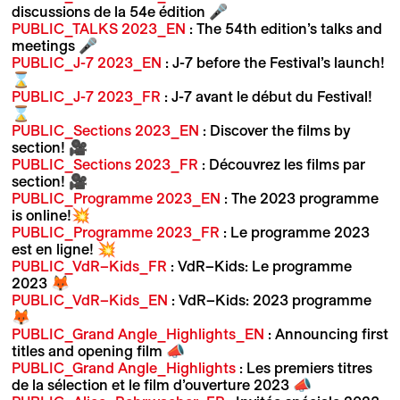
discussions de la 54e édition 🎤
PUBLIC_TALKS 2023_EN
: The 54th edition’s talks and
meetings 🎤
PUBLIC_J-7 2023_EN
: J-7 before the Festival’s launch!
⌛
PUBLIC_J-7 2023_FR
: J-7 avant le début du Festival!
⌛
PUBLIC_Sections 2023_EN
: Discover the films by
section! 🎥
PUBLIC_Sections 2023_FR
: Découvrez les films par
section! 🎥
PUBLIC_Programme 2023_EN
: The 2023 programme
is online!💥
PUBLIC_Programme 2023_FR
: Le programme 2023
est en ligne! 💥
PUBLIC_VdR–Kids_FR
: VdR–Kids: Le programme
2023 🦊
PUBLIC_VdR–Kids_EN
: VdR–Kids: 2023 programme
🦊
PUBLIC_Grand Angle_Highlights_EN
: Announcing first
titles and opening film 📣
PUBLIC_Grand Angle_Highlights
: Les premiers titres
de la sélection et le film d’ouverture 2023 📣