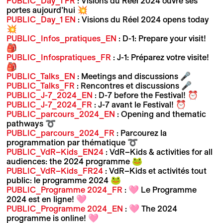
PUBLIC_Day_1 FR
: Visions du Réel 2024 ouvre ses
portes aujourd’hui 💥
PUBLIC_Day_1 EN
: Visions du Réel 2024 opens today
💥
PUBLIC_Infos_pratiques_EN
: D-1: Prepare your visit!
🎒
PUBLIC_Infospratiques_FR
: J-1: Préparez votre visite!
🎒
PUBLIC_Talks_EN
: Meetings and discussions 🎤
PUBLIC_Talks_FR
: Rencontres et discussions 🎤
PUBLIC_J-7_2024_EN
: D-7 before the Festival! ⏰
PUBLIC_J-7_2024_FR
: J-7 avant le Festival! ⏰
PUBLIC_parcours_2024_EN
: Opening and thematic
pathways ➰
PUBLIC_parcours_2024_FR
: Parcourez la
programmation par thématique ➰
PUBLIC_VdR–Kids_EN24
: VdR–Kids & activities for all
audiences: the 2024 programme 🐸
PUBLIC_VdR–Kids_FR24
: VdR–Kids et activités tout
public: le programme 2024 🐸
PUBLIC_Programme 2024_FR
: 🩷 Le Programme
2024 est en ligne! 🩷
PUBLIC_Programme 2024_EN
: 🩷 The 2024
programme is online! 🩷