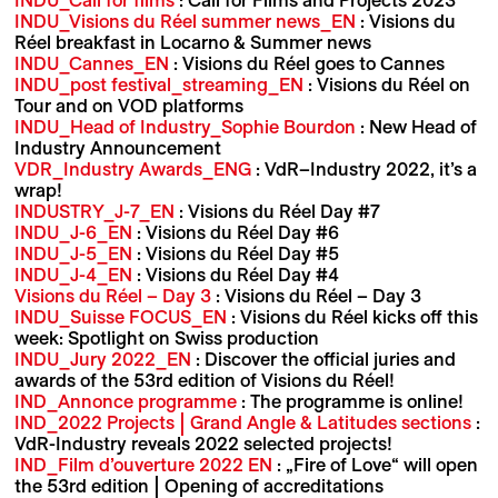
INDU_Visions du Réel summer news_EN
: Visions du
Réel breakfast in Locarno & Summer news
INDU_Cannes_EN
: Visions du Réel goes to Cannes
INDU_post festival_streaming_EN
: Visions du Réel on
Tour and on VOD platforms
INDU_Head of Industry_Sophie Bourdon
: New Head of
Industry Announcement
VDR_Industry Awards_ENG
: VdR–Industry 2022, it’s a
wrap!
INDUSTRY_J-7_EN
: Visions du Réel Day #7
INDU_J-6_EN
: Visions du Réel Day #6
INDU_J-5_EN
: Visions du Réel Day #5
INDU_J-4_EN
: Visions du Réel Day #4
Visions du Réel – Day 3
: Visions du Réel – Day 3
INDU_Suisse FOCUS_EN
: Visions du Réel kicks off this
week: Spotlight on Swiss production
INDU_Jury 2022_EN
: Discover the official juries and
awards of the 53rd edition of Visions du Réel!
IND_Annonce programme
: The programme is online!
IND_2022 Projects | Grand Angle & Latitudes sections
:
VdR-Industry reveals 2022 selected projects!
IND_Film d’ouverture 2022 EN
: „Fire of Love“ will open
the 53rd edition | Opening of accreditations