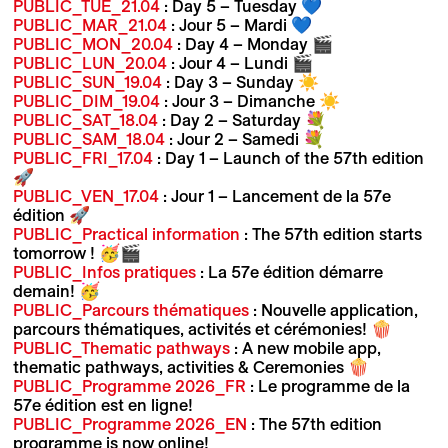
PUBLIC_TUE_21.04
: Day 5 – Tuesday 💙
PUBLIC_MAR_21.04
: Jour 5 – Mardi 💙
PUBLIC_MON_20.04
: Day 4 – Monday 🎬
PUBLIC_LUN_20.04
: Jour 4 – Lundi 🎬
PUBLIC_SUN_19.04
: Day 3 – Sunday ☀️
PUBLIC_DIM_19.04
: Jour 3 – Dimanche ☀️
PUBLIC_SAT_18.04
: Day 2 – Saturday 💐
PUBLIC_SAM_18.04
: Jour 2 – Samedi 💐
PUBLIC_FRI_17.04
: Day 1 – Launch of the 57th edition
🚀
PUBLIC_VEN_17.04
: Jour 1 – Lancement de la 57e
édition 🚀
PUBLIC_Practical information
: The 57th edition starts
tomorrow ! 🥳🎬
PUBLIC_Infos pratiques
: La 57e édition démarre
demain! 🥳
PUBLIC_Parcours thématiques
: Nouvelle application,
parcours thématiques, activités et cérémonies! 🍿
PUBLIC_Thematic pathways
: A new mobile app,
thematic pathways, activities & Ceremonies 🍿
PUBLIC_Programme 2026_FR
: Le programme de la
57e édition est en ligne!
PUBLIC_Programme 2026_EN
: The 57th edition
programme is now online!