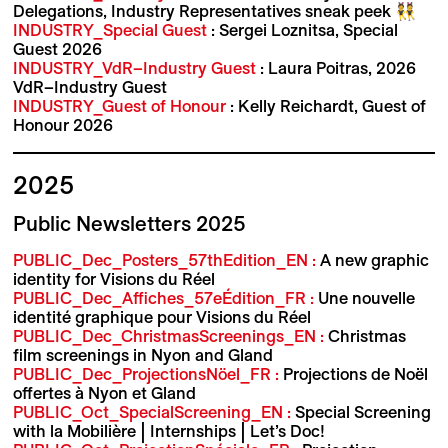
Delegations, Industry Representatives sneak peek 👯
INDUSTRY_Special Guest
: Sergei Loznitsa, Special
Guest 2026
INDUSTRY_VdR–Industry Guest
: Laura Poitras, 2026
VdR–Industry Guest
INDUSTRY_Guest of Honour
: Kelly Reichardt, Guest of
Honour 2026
2025
Public Newsletters 2025
PUBLIC_Dec_Posters_57thEdition_EN :
A new graphic
identity for Visions du Réel
PUBLIC_Dec_Affiches_57eÉdition_FR :
Une nouvelle
identité graphique pour Visions du Réel
PUBLIC_Dec_ChristmasScreenings_EN :
Christmas
film screenings in Nyon and Gland
PUBLIC_Dec_ProjectionsNöel_FR :
Projections de Noël
offertes à Nyon et Gland
PUBLIC_Oct_SpecialScreening_EN :
Special Screening
with la Mobilière | Internships | Let’s Doc!