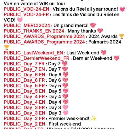
VdR en vente et VdR on Tour
PUBLIC_VOD-24-EN
: Visions du Réel all year round! 💓
PUBLIC_VOD-24-FR
: Les films de Visions du Réel en
VOD! 🩷
PUBLIC_MERCI2024
: Un grand merci! 💖
PUBLIC_THANKS_EN 2024
: Many thanks 💖
PUBLIC_AWARDS_Programme 2024
: 2024 Awards 🏆
PUBLIC_AWARDS_Programme 2024
: Palmarès 2024
🏆
PUBLIC_LastWeekend_EN
: Last Week-end 💖
PUBLIC_DernierWeekend_FR
: Dernier Week-end 💖
PUBLIC_Day_7 FR
: Day 7 💖
PUBLIC_Day_7 EN
: Day 7 💖
PUBLIC_Day_6 EN
: Day 6 💖
PUBLIC_Day_6 FR
: Day 6 💖
PUBLIC_Day_5 FR
: Day 5 💖
PUBLIC_Day_5 EN
: Day 5 💖
PUBLIC_Day_4 FR
: Day 4 💖
PUBLIC_Day_4 EN
: Day 4 💖
PUBLIC_Day_3 FR
: Day 3 🩷
PUBLIC_Day_3 EN
: Day 3 🩷
PUBLIC_Day_2 FR
: Premier week-end! ✨
PUBLIC_Day_2 EN
: First week-end