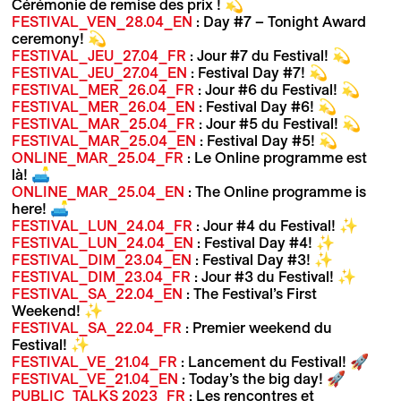
Cérémonie de remise des prix ! 💫
FESTIVAL_VEN_28.04_EN
: Day #7 – Tonight Award
ceremony! 💫
FESTIVAL_JEU_27.04_FR
: Jour #7 du Festival! 💫
FESTIVAL_JEU_27.04_EN
: Festival Day #7! 💫
FESTIVAL_MER_26.04_FR
: Jour #6 du Festival! 💫
FESTIVAL_MER_26.04_EN
: Festival Day #6! 💫
FESTIVAL_MAR_25.04_FR
: Jour #5 du Festival! 💫
FESTIVAL_MAR_25.04_EN
: Festival Day #5! 💫
ONLINE_MAR_25.04_FR
: Le Online programme est
là! 🛋️
ONLINE_MAR_25.04_EN
: The Online programme is
here! 🛋️
FESTIVAL_LUN_24.04_FR
: Jour #4 du Festival! ✨
FESTIVAL_LUN_24.04_EN
: Festival Day #4! ✨
FESTIVAL_DIM_23.04_EN
: Festival Day #3! ✨
FESTIVAL_DIM_23.04_FR
: Jour #3 du Festival! ✨
FESTIVAL_SA_22.04_EN
: The Festival’s First
Weekend! ✨
FESTIVAL_SA_22.04_FR
: Premier weekend du
Festival! ✨
FESTIVAL_VE_21.04_FR
: Lancement du Festival! 🚀
FESTIVAL_VE_21.04_EN
: Today’s the big day! 🚀
PUBLIC_TALKS 2023_FR
: Les rencontres et