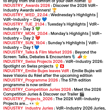
to enjoy from the comfort of your own home! 🍿
INDUSTRY_Awards 2026
: Discover the 2026 VdR–
Industry Awards winners! 🏆
INDUSTRY_WED_22.04
: Wednesday’s Highlights |
VdR–Industry – Day 💙
INDUSTRY_TUE_21.04
: Tuesday’s Highlights | VdR–
Industry – Day 3 💚
INDUSTRY_MON_20.04
: Monday’s Highlights | VdR–
Industry – Day 2 ❤️
INDUSTRY_SUN_19.04
: Sunday’s Highlights | VdR–
Industry – Day 1 💙
INDUSTRY_Talks & Film Market 2026
: Beyond the
Screen: Talks, Debates & Encounters🎙️ 📣⭐️
INDUSTRY_Swiss Projects 2026
: VdR–Industry 2026:
Spotlight on Swiss projects 💡🇨🇭
INDUSTRY_Emilie Bujes leaves VdR
: Emilie Bujès will
leave Visions du Réel after the upcoming edition
INDUSTRY_Programme 2026
: The 57th edition
programme is now online!
INDUSTRY_Competition Juries 2026
: Meet the 2026
Competition Juries & Discover our Trailer 🎬
INDUSTRY_Projects_2026
: The 2026 VdR–Industry
Projects are… 👀⭐️
INDUSTRY_Industry Juries
: VdR–Industry 2026 Juries,