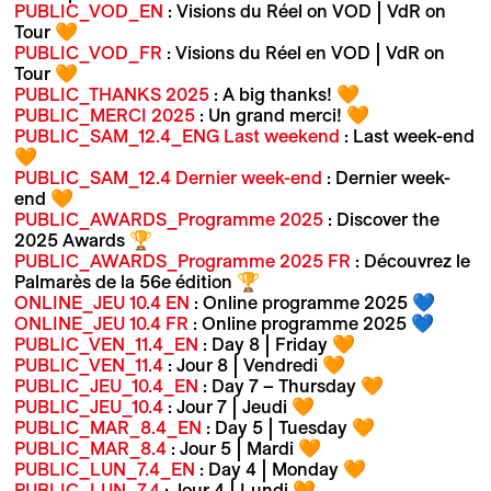
PUBLIC_VOD_EN
: Visions du Réel on VOD | VdR on
Tour 🧡
PUBLIC_VOD_FR
: Visions du Réel en VOD | VdR on
Tour 🧡
PUBLIC_THANKS 2025
: A big thanks! 🧡
PUBLIC_MERCI 2025
: Un grand merci! 🧡
PUBLIC_SAM_12.4_ENG Last weekend
: Last week-end
🧡
PUBLIC_SAM_12.4 Dernier week-end
: Dernier week-
end 🧡
PUBLIC_AWARDS_Programme 2025
: Discover the
2025 Awards 🏆
PUBLIC_AWARDS_Programme 2025 FR
: Découvrez le
Palmarès de la 56e édition 🏆
ONLINE_JEU 10.4 EN
: Online programme 2025 💙
ONLINE_JEU 10.4 FR
: Online programme 2025 💙
PUBLIC_VEN_11.4_EN
: Day 8 | Friday 🧡
PUBLIC_VEN_11.4
: Jour 8 | Vendredi 🧡
PUBLIC_JEU_10.4_EN
: Day 7 – Thursday 🧡
PUBLIC_JEU_10.4
: Jour 7 | Jeudi 🧡
PUBLIC_MAR_8.4_EN
: Day 5 | Tuesday 🧡
PUBLIC_MAR_8.4
: Jour 5 | Mardi 🧡
PUBLIC_LUN_7.4_EN
: Day 4 | Monday 🧡
PUBLIC_LUN_7.4
: Jour 4 | Lundi 🧡