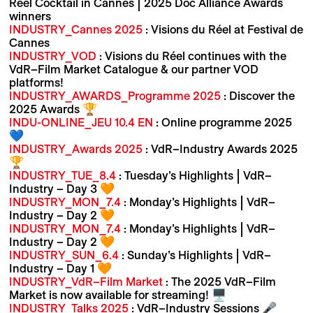
Réel Cocktail in Cannes | 2025 Doc Alliance Awards
winners
INDUSTRY_Cannes 2025
: Visions du Réel at Festival de
Cannes
INDUSTRY_VOD
: Visions du Réel continues with the
VdR–Film Market Catalogue & our partner VOD
platforms!
INDUSTRY_AWARDS_Programme 2025
: Discover the
2025 Awards 🏆
INDU-ONLINE_JEU 10.4 EN
: Online programme 2025
💙
INDUSTRY_Awards 2025
: VdR–Industry Awards 2025
🏆
INDUSTRY_TUE_8.4
: Tuesday’s Highlights | VdR–
Industry – Day 3 🧡
INDUSTRY_MON_7.4
: Monday’s Highlights | VdR–
Industry – Day 2 🧡
INDUSTRY_MON_7.4
: Monday’s Highlights | VdR–
Industry – Day 2 🧡
INDUSTRY_SUN_6.4
: Sunday’s Highlights | VdR–
Industry – Day 1 🧡
INDUSTRY_VdR–Film Market
: The 2025 VdR–Film
Market is now available for streaming! 🖥️
INDUSTRY_Talks 2025
: VdR–Industry Sessions 🎤