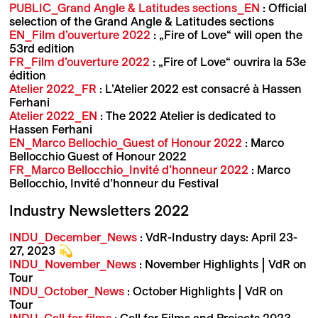
PUBLIC_Grand Angle & Latitudes sections_EN
: Official
selection of the Grand Angle & Latitudes sections
EN_Film d’ouverture 2022
: „Fire of Love“ will open the
53rd edition
FR_Film d’ouverture 2022
: „Fire of Love“ ouvrira la 53e
édition
Atelier 2022_FR
: L’Atelier 2022 est consacré à Hassen
Ferhani
Atelier 2022_EN
: The 2022 Atelier is dedicated to
Hassen Ferhani
EN_Marco Bellochio_Guest of Honour 2022
: Marco
Bellocchio Guest of Honour 2022
FR_Marco Bellocchio_Invité d’honneur 2022
: Marco
Bellocchio, Invité d’honneur du Festival
Industry Newsletters 2022
INDU_December_News
: VdR-Industry days: April 23-
27, 2023 💫
INDU_November_News
: November Highlights | VdR on
Tour
INDU_October_News
: October Highlights | VdR on
Tour
INDU_Call for films
: Call for Films and Projects 2023