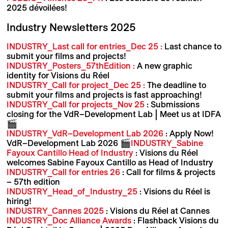
2025 dévoilées!
Industry Newsletters 2025
INDUSTRY_Last call for entries_Dec 25 :
Last chance to
submit your films and projects!
INDUSTRY_Posters_57thEdition :
A new graphic
identity for Visions du Réel
INDUSTRY_Call for project_Dec 25 :
The deadline to
submit your films and projects is fast approaching!
INDUSTRY_Call for projects_Nov 25
: Submissions
closing for the VdR–Development Lab | Meet us at IDFA
🎬
INDUSTRY_VdR–Development Lab 2026
: Apply Now!
VdR–Development Lab 2026 🎬
INDUSTRY_Sabine
Fayoux Cantillo Head of Industry
: Visions du Réel
welcomes Sabine Fayoux Cantillo as Head of Industry
INDUSTRY_Call for entries 26
: Call for films & projects
– 57th edition
INDUSTRY_Head_of_Industry_25
: Visions du Réel is
hiring!
INDUSTRY_Cannes 2025
: Visions du Réel at Cannes
INDUSTRY_Doc Alliance Awards
: Flashback Visions du