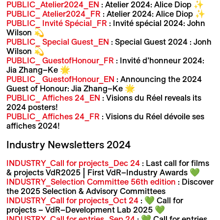
PUBLIC_Atelier2024_EN
: Atelier 2024: Alice Diop ✨
PUBLIC_ Atelier2024_FR
: Atelier 2024: Alice Diop ✨
PUBLIC_ Invité Spécial_FR
: Invité spécial 2024: John
Wilson 💫
PUBLIC_ Special Guest_EN
: Special Guest 2024 : Jonh
Wilson 💫
PUBLIC_ GuestofHonour_FR
: Invité d’honneur 2024:
Jia Zhang–Ke 🌟
PUBLIC_ GuestofHonour_EN
: Announcing the 2024
Guest of Honour: Jia Zhang–Ke 🌟
PUBLIC_ Affiches 24_EN
: Visions du Réel reveals its
2024 posters!
PUBLIC_ Affiches 24_FR
: Visions du Réel dévoile ses
affiches 2024!
Industry Newsletters 2024
INDUSTRY_Call for projects_Dec 24
: Last call for films
& projects VdR2025 | First VdR–Industry Awards 💚
INDUSTRY_Selection Committee 56th edition
: Discover
the 2025 Selection & Advisory Committees
INDUSTRY_Call for projects_Oct 24
: 💚 Call for
projects – VdR–Development Lab 2025 💚
INDUSTRY_Call for entries_Sep 24
: 💚 Call for entries