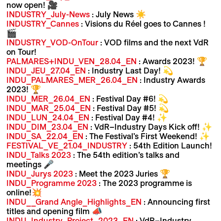
now open! 🎥
INDUSTRY_July-News
: July News ☀️
INDUSTRY_Cannes
: Visions du Réel goes to Cannes !
🎬
INDUSTRY_VOD-OnTour
: VOD films and the next VdR
on Tour!
PALMARES+INDU_VEN_28.04_EN
: Awards 2023! 🏆
INDU_JEU_27.04_EN
: Industry Last Day! 💫
INDU_PALMARES_MER_26.04_EN
: Industry Awards
2023! 🏆
INDU_MER_26.04_EN
: Festival Day #6! 💫
INDU_MAR_25.04_EN
: Festival Day #5! 💫
INDU_LUN_24.04_EN
: Festival Day #4! ✨
INDU_DIM_23.04_EN
: VdR–Industry Days Kick off! ✨
INDU_SA_22.04_EN
: The Festival’s First Weekend! ✨
FESTIVAL_VE_21.04_INDUSTRY
: 54th Edition Launch!
INDU_Talks 2023
: The 54th edition’s talks and
meetings 🎤
INDU_Jurys 2023
: Meet the 2023 Juries 🏆
INDU_Programme 2023
: The 2023 programme is
online!💥
INDU__Grand Angle_Highlights_EN
: Announcing first
titles and opening film 📣
INDU_Industry_Project_2023_EN
: VdR–Industry