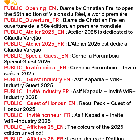
🧡💫
PUBLIC_Opening_EN
:
Blame
by Christian Frei to open
the 56th edition of Visions du Réel, a world première
PUBLIC_Ouverture_FR
:
Blame
de Christian Frei en
ouverture de la 56e édition, en première mondiale
PUBLIC_Atelier 2025_EN
: Atelier 2025 is dedicated to
Cláudia Varejão
PUBLIC_Atelier 2025_FR
: L’Atelier 2025 est dédié à
Cláudia Varejão
PUBLIC_Special Guest_EN
: Corneliu Porumboiu –
Special Guest 2025
PUBLIC_Invité spécial_FR
: Corneliu Porumboiu – Invité
spécial 2025
PUBLIC_ Guest Industry EN
: Asif Kapadia – VdR–
Industry Guest 2025
PUBLIC_ Invité Industry FR
: Asif Kapadia – Invité VdR–
Industry 2025
PUBLIC_ Guest of Honour_EN
: Raoul Peck – Guest of
Honour 2025
PUBLIC_ Invité honneur_FR
: Asif Kapadia – Invité
VdR–Industry 2025
PUBLIC_ Affiches 25_E
N
: The colours of the 2025
edition unveiled!
PUBLIC_ Affiches 25_FR
: Les couleurs de l’édition