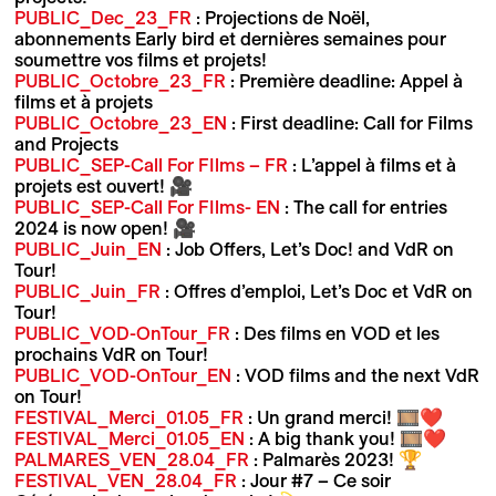
PUBLIC_Dec_23_FR
: Projections de Noël,
abonnements Early bird et dernières semaines pour
soumettre vos films et projets!
PUBLIC_Octobre_23_FR
: Première deadline: Appel à
films et à projets
PUBLIC_Octobre_23_EN
: First deadline: Call for Films
and Projects
PUBLIC_SEP-Call For FIlms – FR
: L’appel à films et à
projets est ouvert! 🎥
PUBLIC_SEP-Call For FIlms- EN
: The call for entries
2024 is now open! 🎥
PUBLIC_Juin_EN
: Job Offers, Let’s Doc! and VdR on
Tour!
PUBLIC_Juin_FR
: Offres d’emploi, Let’s Doc et VdR on
Tour!
PUBLIC_VOD-OnTour_FR
: Des films en VOD et les
prochains VdR on Tour!
PUBLIC_VOD-OnTour_EN
: VOD films and the next VdR
on Tour!
FESTIVAL_Merci_01.05_FR
: Un grand merci! 🎞❤
FESTIVAL_Merci_01.05_EN
: A big thank you! 🎞❤
PALMARES_VEN_28.04_FR
: Palmarès 2023! 🏆
FESTIVAL_VEN_28.04_FR
: Jour #7 – Ce soir