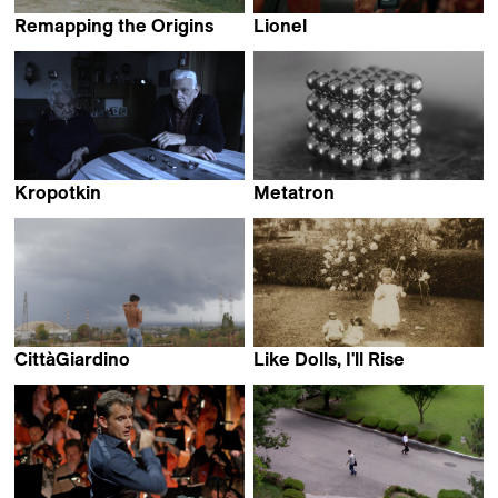
Remapping the Origins
Lionel
Johannes Gierlinger
Juan Renau
Kropotkin
Metatron
Cyril Schäublin
Alejandro Alonso
CittàGiardino
Like Dolls, I'll Rise
Marco Piccarreda &
Nora Philippe
Gaia Formenti