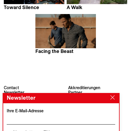
Toward Silence
A Walk
Jean-Stéphane Bron
Koo-yong Sohn
Facing the Beast
Adrien Lecouturier &
Emma Benestan
Contact
Akkreditierungen
Newsletter
Partner
Newsletter
Archiv
Presse
Visions du Réel
#VisionsduReel
Place du Marché 2
Ihre E-Mail-Adresse
CH–1260 Nyon
Hauptpartner
Medienpartner