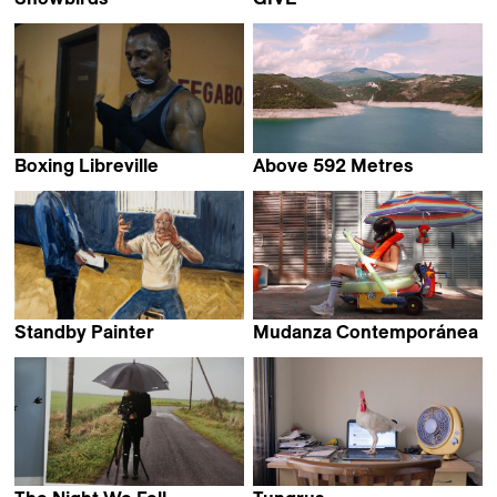
Mika Goodfriend
David de Rozas
Boxing Libreville
Above 592 Metres
Amédée Pacôme Nkoulou
Maddi Barber
Standby Painter
Mudanza Contemporánea
Amir Yatziv &
Teo Guillem
Guy Slabbinck