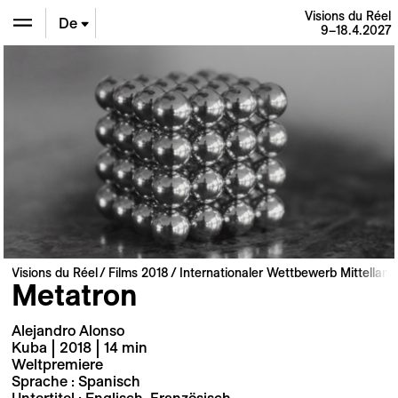
Visions du Réel
De
9–18.4.2027
En
Fr
Visions du Réel
Films 2018
Internationaler Wettbewerb Mittellang
Metatron
Alejandro Alonso
Kuba | 2018 | 14 min
Weltpremiere
Sprache : Spanisch
Untertitel : Englisch, Französisch