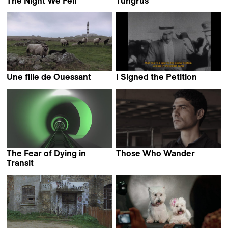
The Night We Fell
Tungrus
Cille Hannibal
Rishi Chandna
Une fille de Ouessant
I Signed the Petition
Éléonore Saintagnan
Mahdi Fleifel
The Fear of Dying in
Those Who Wander
Clarissa Campolina &
Transit
Ian Purnell
Luiz Pretti