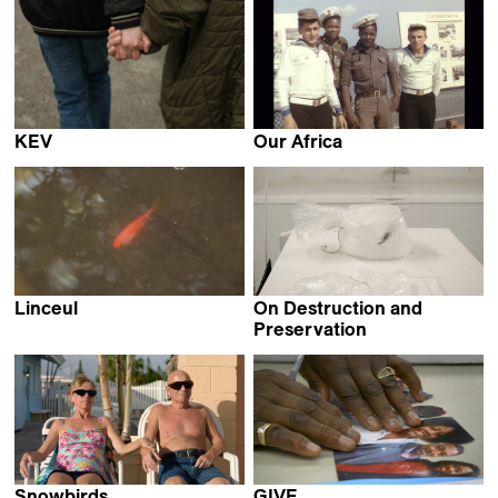
KEV
Our Africa
Clémence Hébert
Alexander Markov
Linceul
On Destruction and
Selim Mourad
Preservation
Maija Blåfield
Snowbirds
GIVE