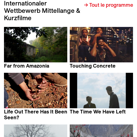
Internationaler
→ Tout le programme
Wettbewerb Mittellange &
Kurzfilme
Far from Amazonia
Touching Concrete
Francisco Carvalho
Ilja Stahl
Life Out There Has It Been
The Time We Have Left
Vincent Everaerts
Seen?
Filipe Carvalho