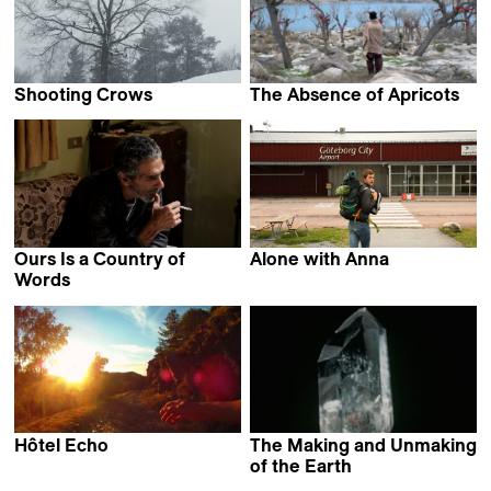
Shooting Crows
The Absence of Apricots
Christine Hürzeler
Daniel Asadi Faezi
Ours Is a Country of
Alone with Anna
Axel Victor
Words
Mathijs Poppe
Hôtel Echo
The Making and Unmaking
Eléonor Gilbert
of the Earth
Jessica Bardsley