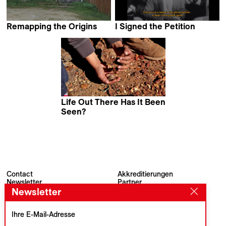
Remapping the Origins
I Signed the Petition
Johannes Gierlinger
Mahdi Fleifel
Life Out There Has It Been
Seen?
Filipe Carvalho
Contact
Akkreditierungen
Newsletter
Partner
Archiv
Presse
Newsletter
Visions du Réel
#VisionsduReel
Place du Marché 2
Ihre E-Mail-Adresse
CH–1260 Nyon