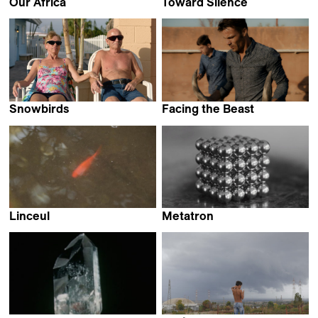
Our Africa
Toward Silence
Alexander Markov
Jean-Stéphane Bron
Snowbirds
Facing the Beast
Mika Goodfriend
Adrien Lecouturier &
Emma Benestan
Linceul
Metatron
Selim Mourad
Alejandro Alonso