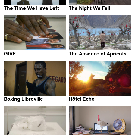
The Time We Have Left
The Night We Fell
Vincent Everaerts
Cille Hannibal
GIVE
The Absence of Apricots
David de Rozas
Daniel Asadi Faezi
Boxing Libreville
Hôtel Echo
Amédée Pacôme Nkoulou
Eléonor Gilbert