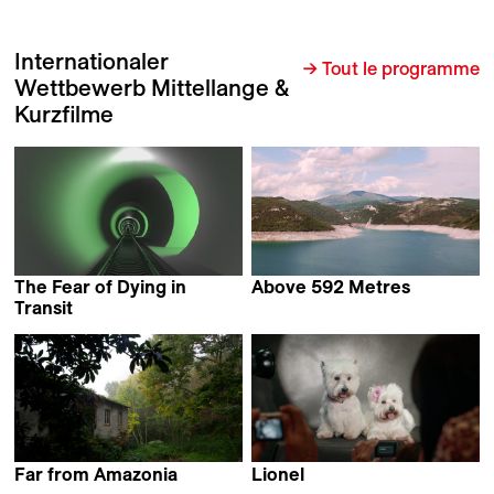
Internationaler
→ Tout le programme
Wettbewerb Mittellange &
Kurzfilme
The Fear of Dying in
Above 592 Metres
Maddi Barber
Transit
Ian Purnell
Far from Amazonia
Lionel
Francisco Carvalho
Juan Renau