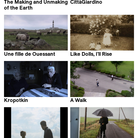
The Making and Unmaking
CittàGiardino
Marco Piccarreda &
of the Earth
Jessica Bardsley
Gaia Formenti
Une fille de Ouessant
Like Dolls, I'll Rise
Éléonore Saintagnan
Nora Philippe
Kropotkin
A Walk
Cyril Schäublin
Koo-yong Sohn