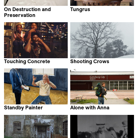
On Destruction and
Tungrus
Rishi Chandna
Preservation
Maija Blåfield
Touching Concrete
Shooting Crows
Ilja Stahl
Christine Hürzeler
Standby Painter
Alone with Anna
Amir Yatziv &
Axel Victor
Guy Slabbinck