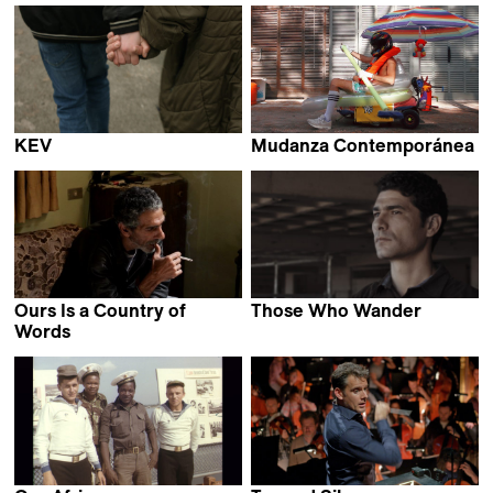
KEV
Mudanza Contemporánea
Clémence Hébert
Teo Guillem
Ours Is a Country of
Those Who Wander
Clarissa Campolina &
Words
Mathijs Poppe
Luiz Pretti