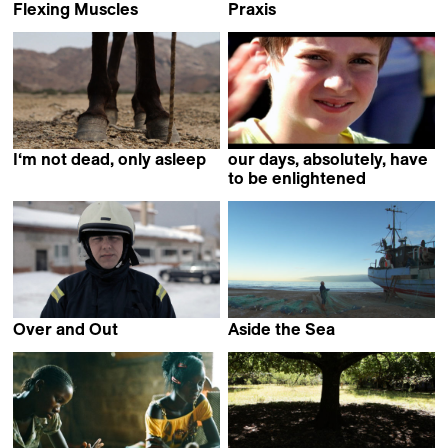
Flexing Muscles
Praxis
Charles Fairbanks
Bruno Moraes Cabral
I‘m not dead, only asleep
our days, absolutely, have
Juan S Lopez Maas
to be enlightened
Jean-Gabriel Périot
Over and Out
Aside the Sea
Toomas Järvet
Sine Skibsholt