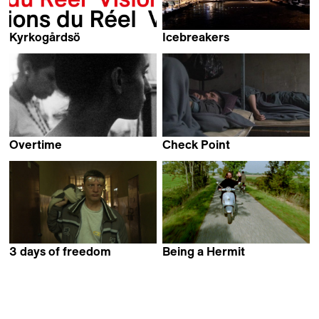
Kyrkogårdsö
Icebreakers
Joakim Chardonnens
Maximilien Van Aertryck
Overtime
Check Point
Gürcan Keltek
Hamed Alizadeh
3 days of freedom
Being a Hermit
Łukasz Borowski
Marieke van der Sloot