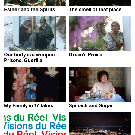
Esther and the Spirits
The smell of that place
Heidi Specogna
Andrés Boero Madrid
Our body is a weapon –
Grace's Praise
Joel Pizzini
Prisons, Guerilla
Clarisse Hahn
My Family in 17 takes
Spinach and Sugar
Claudie Lévesque
Laura Laabs