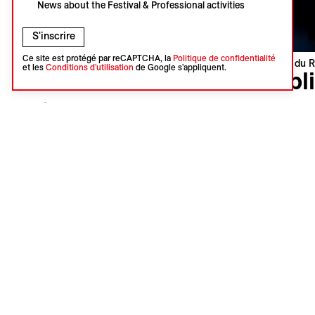
News about the Festival & Professional activities
S'inscrire
Ce site est protégé par reCAPTCHA, la
Politique de confidentialité
Visions du R
et les
Conditions d'utilisation
de Google s'appliquent.
Publ
À propos – Publics & médiation
Rendre
Tout public
longte
VdR Kids (4-12 ans)
VdR Next Gen (12-26 ans)
année, 
Écoles et universités
place p
Seniors
Publics en situation de handicap
grande 
VdR at School
facilit
Les objecti
Facilit
ou du 
Créer 
Encoura