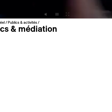
éel
Publics & activités
ics & médiation
 le cinéma du réel accessible constitue
mps une priorité pour Visions du Réel. 
divers actions et partenariats sont mis 
ar la participation culturelle pour inclur
diversité de publics dans la vie du Festi
er l’accès à sa programmation.
fs fixés sont:
er l’accès aux films, indépendamment du revenu, de l’âge, de
handicap
des espaces de rencontre, de dialogue et de partage
ger la créativité, le développement d’un esprit critique et 