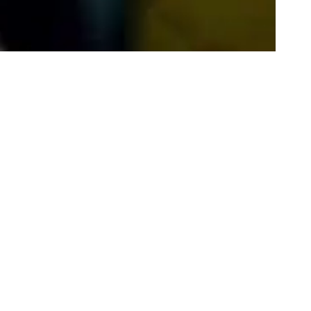
 depuis
Chaque
en
e une
val et
 l’origine
une