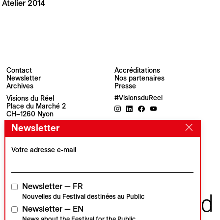
Atelier 2014
Contact
Accréditations
Newsletter
Nos partenaires
Archives
Presse
Visions du Réel
#VisionsduReel
Place du Marché 2
CH–1260 Nyon
Newsletter
Partenaire principal
Partenaire média
Votre adresse e-mail
Partenaires institutionnels
Newsletter — FR
Nouvelles du Festival destinées au Public
Newsletter — EN
News about the Festival for the Public