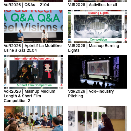
VdR2026 | Q&As – 21.04
VdR2026 | Activities for all
VdR2026 | Apéritif La Mobilière
VdR2026 | Mashup Burning
Usine à Gaz 25.04
Lights
VdR2026 | Mashup Medium
VdR2026 | VdR–Industry
Length & Short Film
Pitching
Competition 2