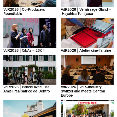
VdR2026 | Co-Producers
VdR2026 | Vernissage Gland –
Roundtable
Hayahisa Tomiyasu
VdR2026 | Q&As – 23.04
VdR2026 | Atelier ciné-fanzine
VdR2026 | Balade avec Elsa
VdR2026 | VdR–Industry
Amiel, réalisatrice de Dentro
Switzerland meets Central
Europe