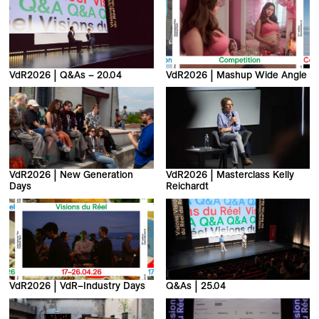
VdR2026 | Q&As – 20.04
VdR2026 | Mashup Wide Angle
VdR2026 | New Generation
VdR2026 | Masterclass Kelly
Days
Reichardt
VdR2026 | VdR–Industry Days
Q&As | 25.04