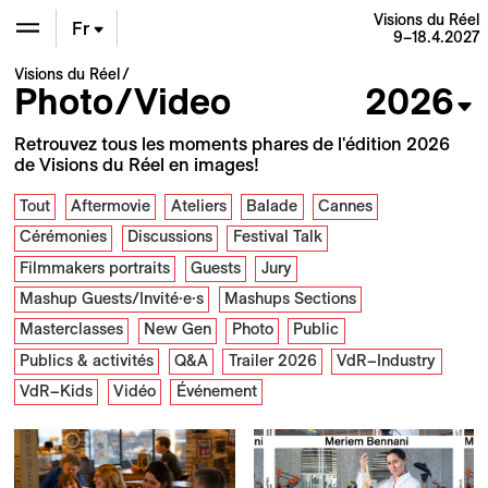
Visions du Réel
Fr
9–18.4.2027
Visions du Réel
En
Photo/Video
2026
De
Retrouvez tous les moments phares de l'édition 2026
de Visions du Réel en images!
Tout
Aftermovie
Ateliers
Balade
Cannes
Cérémonies
Discussions
Festival Talk
Filmmakers portraits
Guests
Jury
Mashup Guests/Invité·e·s
Mashups Sections
Masterclasses
New Gen
Photo
Public
Publics & activités
Q&A
Trailer 2026
VdR–Industry
VdR–Kids
Vidéo
Événement