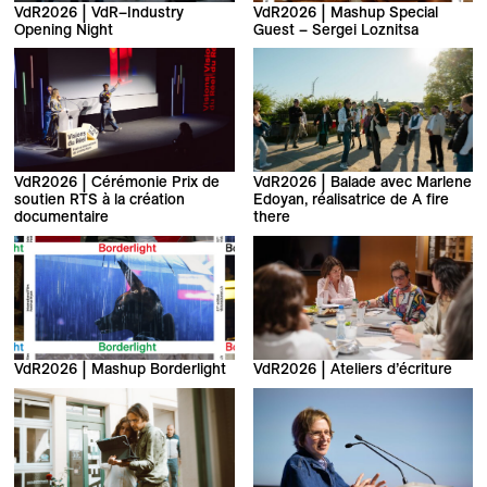
VdR2026 | VdR–Industry
VdR2026 | Mashup Special
Opening Night
Guest – Sergei Loznitsa
VdR2026 | Cérémonie Prix de
VdR2026 | Balade avec Marlene
soutien RTS à la création
Edoyan, réalisatrice de A fire
documentaire
there
VdR2026 | Mashup Borderlight
VdR2026 | Ateliers d’écriture