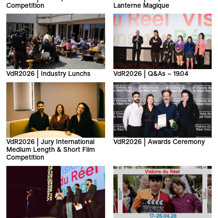
Competition
Lanterne Magique
VdR2026 | Industry Lunchs
VdR2026 | Q&As – 19.04
VdR2026 | Jury International
VdR2026 | Awards Ceremony
Medium Length & Short Film
Competition