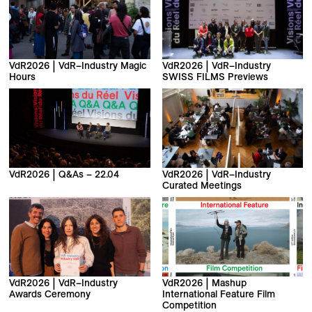
VdR2026 | VdR–Industry Magic
VdR2026 | VdR–Industry
Hours
SWISS FILMS Previews
VdR2026 | Q&As – 22.04
VdR2026 | VdR–Industry
Curated Meetings
VdR2026 | VdR–Industry
VdR2026 | Mashup
Awards Ceremony
International Feature Film
Competition