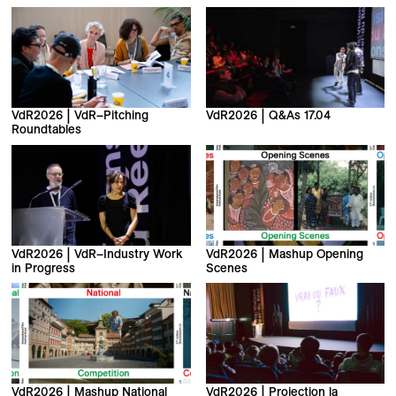
VdR2026 | VdR–Pitching
VdR2026 | Q&As 17.04
Roundtables
VdR2026 | VdR–Industry Work
VdR2026 | Mashup Opening
in Progress
Scenes
VdR2026 | Mashup National
VdR2026 | Projection la