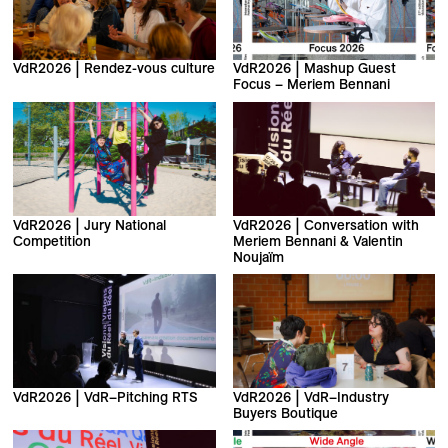
VdR2026 | Rendez-vous culture
VdR2026 | Mashup Guest
Focus – Meriem Bennani
VdR2026 | Jury National
VdR2026 | Conversation with
Competition
Meriem Bennani & Valentin
Noujaïm
VdR2026 | VdR–Pitching RTS
VdR2026 | VdR–Industry
Buyers Boutique