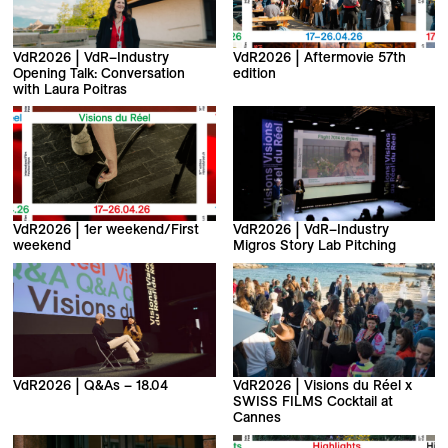
VdR2026 | VdR–Industry
VdR2026 | Aftermovie 57th
Opening Talk: Conversation
edition
with Laura Poitras
VdR2026 | 1er weekend/First
VdR2026 | VdR–Industry
weekend
Migros Story Lab Pitching
VdR2026 | Q&As – 18.04
VdR2026 | Visions du Réel x
SWISS FILMS Cocktail at
Cannes