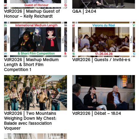
VdR2026 | Mashup Guest of
Q&A | 24.04
Honour – Kelly Reichardt
VdR2026 | Mashup Medium
VdR2026 | Guests / Invité·e·s
Length & Short Film
Competition 1
VdR2026 | Two Mountains
VdR2026 | Débat – 18.04
Weighing Down My Chest:
Balade avec l’association
Voqueer