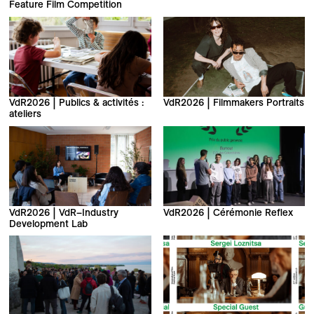
Feature Film Competition
VdR2026 | Publics & activités :
VdR2026 | Filmmakers Portraits
ateliers
VdR2026 | VdR–Industry
VdR2026 | Cérémonie Reflex
Development Lab