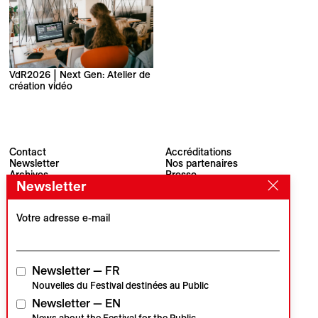
VdR2026 | Next Gen: Atelier de
création vidéo
Contact
Accréditations
Newsletter
Nos partenaires
Archives
Presse
Newsletter
Visions du Réel
#VisionsduReel
Place du Marché 2
CH–1260 Nyon
Votre adresse e-mail
Partenaire principal
Partenaire média
Newsletter — FR
Nouvelles du Festival destinées au Public
Newsletter — EN
Partenaires institutionnels
News about the Festival for the Public