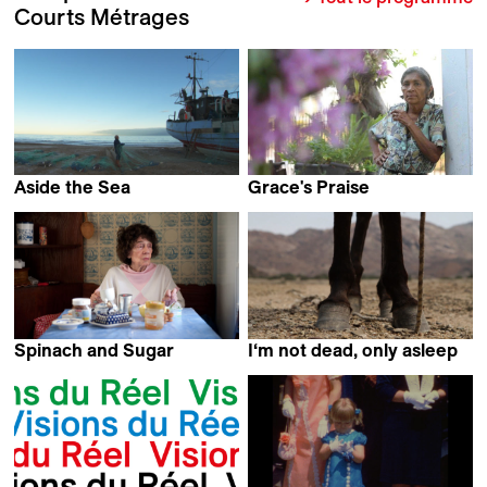
Courts Métrages
Aside the Sea
Grace's Praise
Sine Skibsholt
Joel Pizzini
Spinach and Sugar
I‘m not dead, only asleep
Laura Laabs
Juan S Lopez Maas