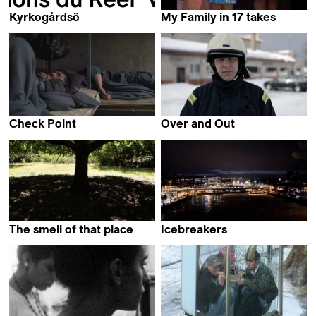
Kyrkogårdsö
My Family in 17 takes
Joakim Chardonnens
Claudie Lévesque
Check Point
Over and Out
Hamed Alizadeh
Toomas Järvet
The smell of that place
Icebreakers
Andrés Boero Madrid
Maximilien Van Aertryck