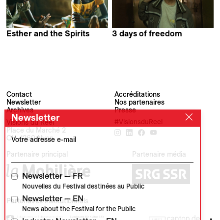
Esther and the Spirits
3 days of freedom
Heidi Specogna
Łukasz Borowski
Contact
Accréditations
Newsletter
Nos partenaires
Archives
Presse
Newsletter
Visions du Réel
#VisionsduReel
Place du Marché 2
CH–1260 Nyon
Votre adresse e-mail
Partenaire principal
Partenaire média
Newsletter — FR
Nouvelles du Festival destinées au Public
Newsletter — EN
Partenaires institutionnels
News about the Festival for the Public