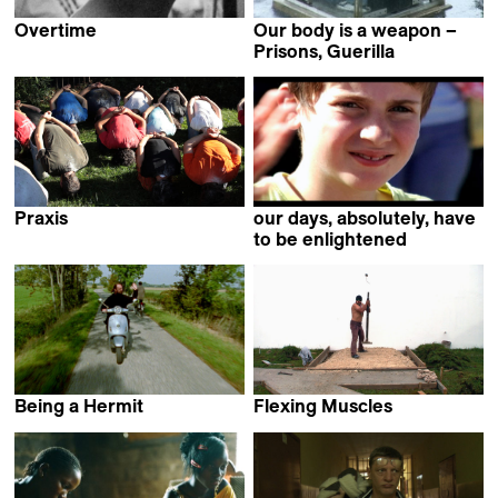
Overtime
Our body is a weapon –
Gürcan Keltek
Prisons, Guerilla
Clarisse Hahn
Praxis
our days, absolutely, have
Bruno Moraes Cabral
to be enlightened
Jean-Gabriel Périot
Being a Hermit
Flexing Muscles
Marieke van der Sloot
Charles Fairbanks