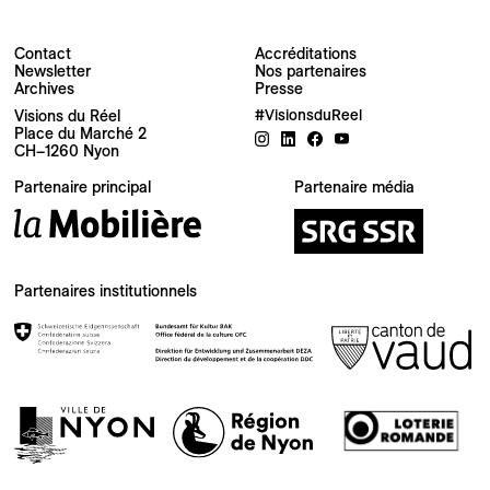
Contact
Accréditations
Newsletter
Nos partenaires
Archives
Presse
Newsletter
Visions du Réel
#VisionsduReel
Place du Marché 2
CH–1260 Nyon
Votre adresse e-mail
Partenaire principal
Partenaire média
Newsletter — FR
Nouvelles du Festival destinées au Public
Newsletter — EN
Partenaires institutionnels
News about the Festival for the Public
Industry Newsletter — EN
News about the Festival & Professional activities
S'inscrire
Ce site est protégé par reCAPTCHA, la
Politique de confidentialité
et les
Conditions d'utilisation
de Google s'appliquent.