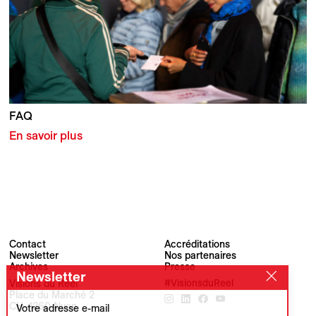
FAQ
En savoir plus
Contact
Accréditations
Newsletter
Nos partenaires
Archives
Presse
Newsletter
Visions du Réel
#VisionsduReel
Place du Marché 2
CH–1260 Nyon
Votre adresse e-mail