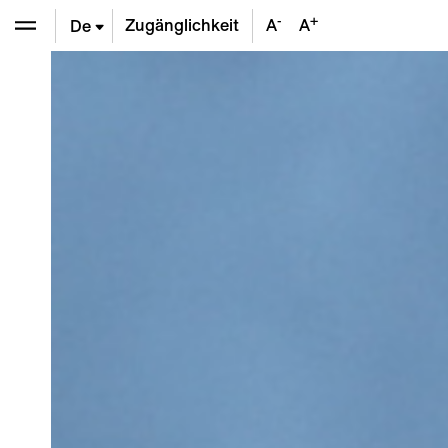
-
+
Zugänglichkeit
A
A
De
En
Fr