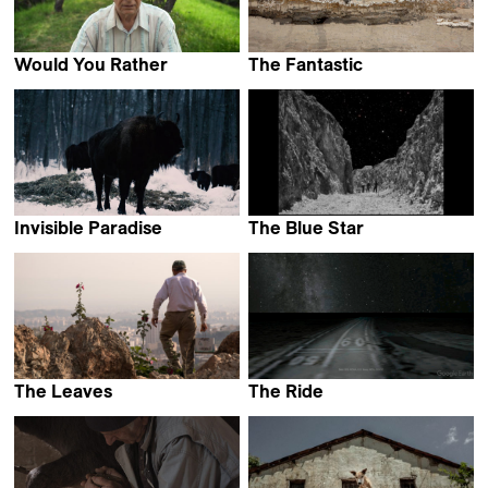
Would You Rather
The Fantastic
Laura Marques
Maija Blåfield
Invisible Paradise
The Blue Star
Daria Yurkevich
Valentin Noujaïm
The Leaves
The Ride
Hamid Jafari
Esther Polak & Ivar van
Bekkum