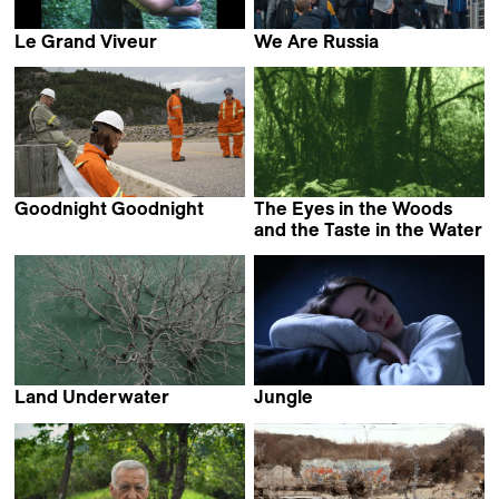
Le Grand Viveur
We Are Russia
Perla Sardella
Alexandra Dalsbaek
Goodnight Goodnight
The Eyes in the Woods
Mackenzie Reid Rostad
and the Taste in the Water
Luciana Mazeto &
Vinícius Lopes
Land Underwater
Jungle
Maddi Barber
Louise Mootz