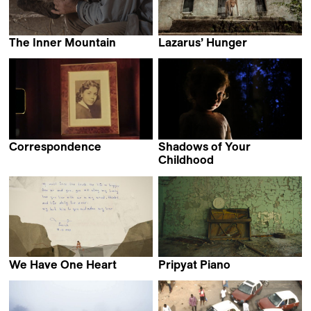
The Inner Mountain
Lazarus’ Hunger
Michele Sammarco
Diego Benevides
Correspondence
Shadows of Your
Carla Simón &
Childhood
Dominga Sotomayor
Mikhail Gorobchuk
We Have One Heart
Pripyat Piano
Katarzyna Warzecha
Eliška Cílková