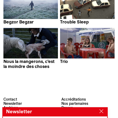
Begzor Begzar
Trouble Sleep
Bijan Anquetil
Alain Kassanda
Nous la mangerons, c’est
Trio
Benjamin Bucher &
la moindre des choses
Elsa Maury
Agnese Làposi
Contact
Accréditations
Newsletter
Nos partenaires
Archives
Presse
Newsletter
Visions du Réel
#VisionsduReel