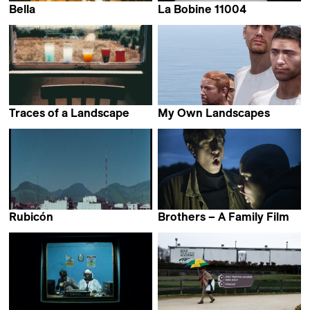
Bella
La Bobine 11004
Thelyia Petraki
Mirabelle Fréville
Traces of a Landscape
My Own Landscapes
Petr Zaruba
Antoine Chapon
Rubicón
Brothers – A Family Film
Manuel Muñoz
Valentin Merz