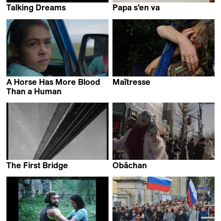
Talking Dreams
Papa s’en va
Bruno Rocchi
Pauline Horovitz
A Horse Has More Blood
Maîtresse
Linda Ibbari
Than a Human
Abolfazl Talooni
The First Bridge
Obāchan
Laila Pakalniņa
Nicolasa Ruiz