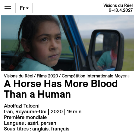
Visions du Réel
Fr
9–18.4.2027
En
De
Visions du Réel
Films 2020
Compétition Internationale Moyens e
A Horse Has More Blood
Than a Human
Abolfazl Talooni
Iran, Royaume-Uni | 2020 | 19 min
Première mondiale
Langues : azéri, persan
Sous-titres : anglais, français