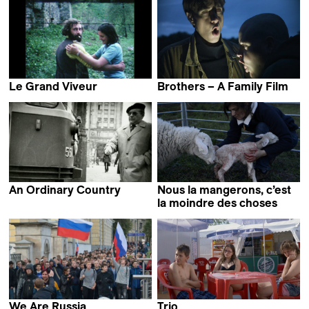
Bekkum
Le Grand Viveur
Brothers – A Family Film
Perla Sardella
Valentin Merz
An Ordinary Country
Nous la mangerons, c’est
Tomasz Wolski
la moindre des choses
Elsa Maury
We Are Russia
Trio