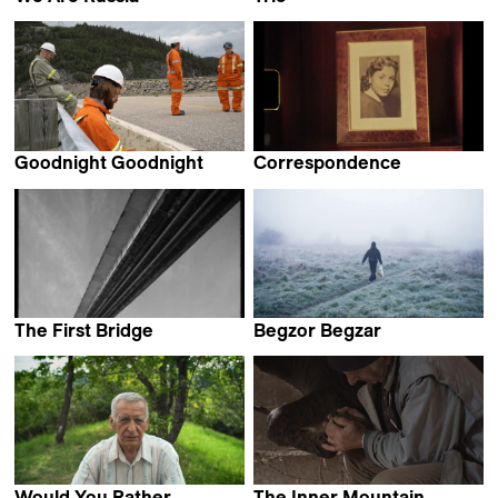
Alexandra Dalsbaek
Benjamin Bucher &
Agnese Làposi
Goodnight Goodnight
Correspondence
Mackenzie Reid Rostad
Carla Simón &
Dominga Sotomayor
The First Bridge
Begzor Begzar
Laila Pakalniņa
Bijan Anquetil
Would You Rather
The Inner Mountain