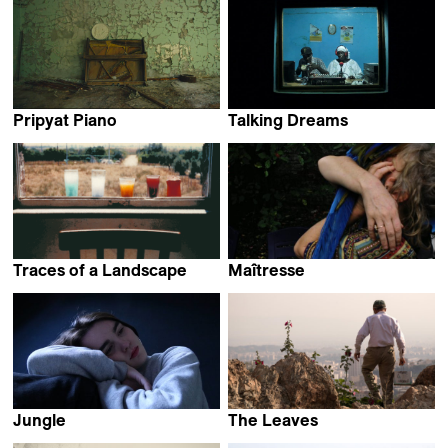
Pripyat Piano
Talking Dreams
Eliška Cílková
Bruno Rocchi
Traces of a Landscape
Maîtresse
Petr Zaruba
Linda Ibbari
Jungle
The Leaves
Louise Mootz
Hamid Jafari