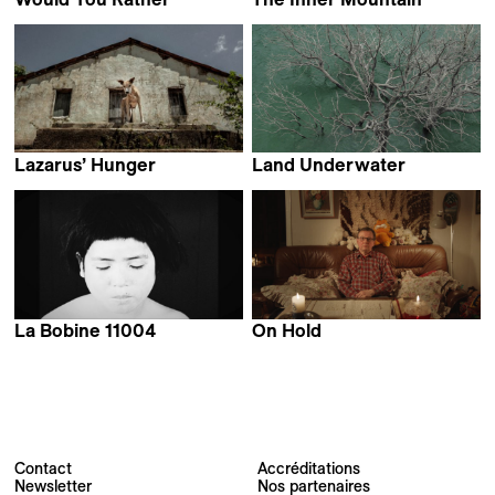
Laura Marques
Michele Sammarco
Lazarus’ Hunger
Land Underwater
Diego Benevides
Maddi Barber
La Bobine 11004
On Hold
Mirabelle Fréville
Laura Rantanen
Contact
Accréditations
Newsletter
Nos partenaires