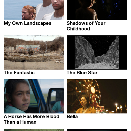
My Own Landscapes
Shadows of Your
Antoine Chapon
Childhood
Mikhail Gorobchuk
The Fantastic
The Blue Star
Maija Blåfield
Valentin Noujaïm
A Horse Has More Blood
Bella
Thelyia Petraki
Than a Human
Abolfazl Talooni