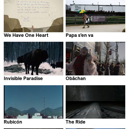
We Have One Heart
Papa s’en va
Katarzyna Warzecha
Pauline Horovitz
Invisible Paradise
Obāchan
Daria Yurkevich
Nicolasa Ruiz
Rubicón
The Ride
Manuel Muñoz
Esther Polak & Ivar van