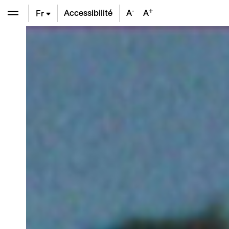
-
+
Accessibilité
A
A
Fr
En
De