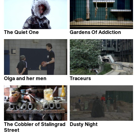
The Quiet One
Gardens Of Addiction
Emelie Wallgren &
Jakob Lass
Ina Holmqvist
Olga and her men
Traceurs
Michaël Poirier Martin
Vladilen Vierny
The Cobbler of Stalingrad
Dusty Night
Ali Hazara
Street
Romane Schirm &