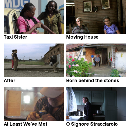
Magali Fouquet
Taxi Sister
Moving House
Theresa Traorer Dahlberg
Daniel Kvitko
After
Born behind the stones
Lukasz Konopa
At Least We've Met
O Signore Stracciarolo
Marko Grba Singh
Karin Bachmann