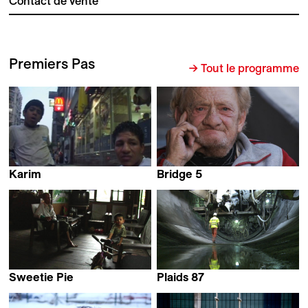
Contact de vente
Premiers Pas
→ Tout le programme
Karim
Bridge 5
Omar El Shamy
Amy Wong
Sweetie Pie
Plaids 87
Kham Sai Kong
Kaspar Schiltknecht