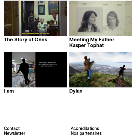
The Story of Ones
Meeting My Father
Pham Ngoc Lan
Kasper Tophat
Lea Glob
I am
Dylan
Tara Parsa
Ania Winiarska
Contact
Accréditations
Newsletter
Nos partenaires