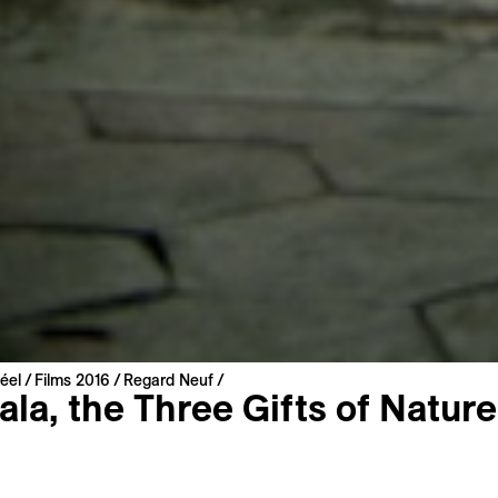
éel
Films 2016
Regard Neuf
ala, the Three Gifts of Nature
Besondere Erwähnung
carella
015 | 74 min