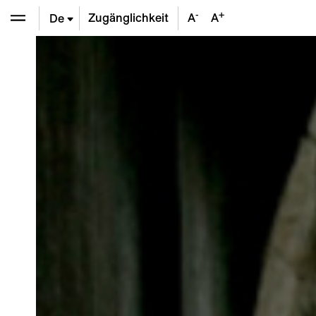
-
+
Zugänglichkeit
A
A
De
En
Fr