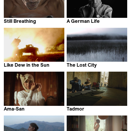
Still Breathing
A German Life
Anca Hirte
Christian Krönes,
Florian Weigensamer,
Roland Schrotthofer & Olaf
S. Müller
Like Dew in the Sun
The Lost City
Peter Entell
Francisco Hervé
Ama-San
Tadmor
Cláudia Varejão
Lokman Slim &
Monika Borgmann