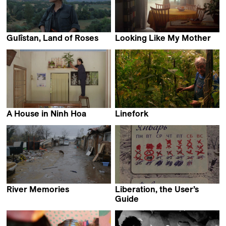
Gulîstan, Land of Roses
Looking Like My Mother
Zaynê Akyol
Dominique Margot
A House in Ninh Hoa
Linefork
Philip Widmann & Phuong-
Vic Rawlings & Jeff Silva
Dan Nguyen
River Memories
Liberation, the User’s
Gianluca De Serio &
Guide
Massimiliano De Serio
Alexander Kuznetsov