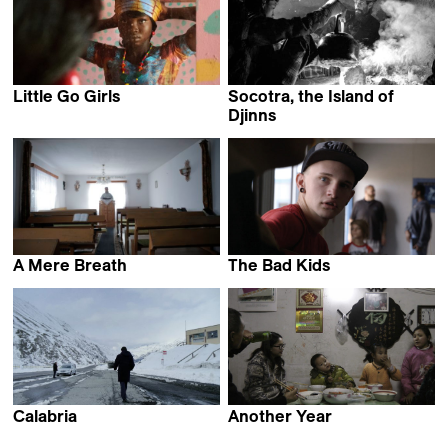
Little Go Girls
Socotra, the Island of
Eliane De Latour
Djinns
Jordi Esteva
A Mere Breath
The Bad Kids
Monica Lazurean-Gorgan
Keith Fulton & Lou Pepe
Calabria
Another Year
Pierre-François Sauter
Shengze Zhu