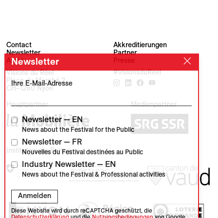
Contact
Akkreditierungen
Newsletter
Partner
Newsletter
Archiv
Presse
Visions du Réel
#VisionsduReel
Place du Marché 2
Ihre E-Mail-Adresse
CH–1260 Nyon
Hauptpartner
Medienpartner
Newsletter — EN
News about the Festival for the Public
Newsletter — FR
Institutionelle Partner
Nouvelles du Festival destinées au Public
Industry Newsletter — EN
News about the Festival & Professional activities
Anmelden
Diese Website wird durch reCAPTCHA geschützt, die
Datenschutzerklärung
und die
Nutzungsbedingungen
von Google