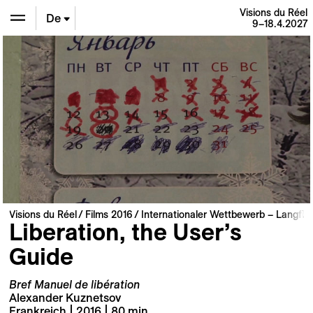
Visions du Réel
De
9–18.4.2027
En
Fr
Visions du Réel
Films 2016
Internationaler Wettbewerb – Langfil
Liberation, the User’s
Guide
Bref Manuel de libération
Alexander Kuznetsov
Frankreich | 2016 | 80 min