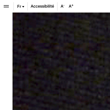
-
+
Accessibilité
A
A
Fr
En
De