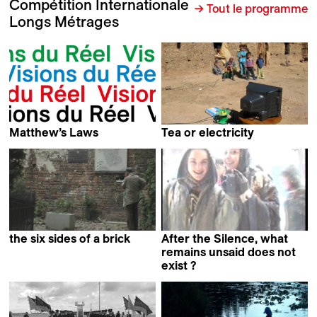
Compétition Internationale
→ Tout le programme
Longs Métrages
Matthew’s Laws
Tea or electricity
Marc Schmidt
Jérôme le Maire
the six sides of a brick
After the Silence, what
Damien Monnier
remains unsaid does not
exist ?
Vanina Vignal