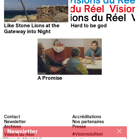
Like Stone Lions at the
Hard to be god
Antoine Cattin &
Gateway into Night
Olivier Zuchuat
Pavel Kostomarov
A Promise
Peter Levin
Contact
Accréditations
Newsletter
Nos partenaires
Archives
Presse
Newsletter
Visions du Réel
#VisionsduReel