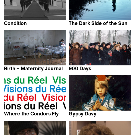
Condition
The Dark Side of the Sun
Thomas Heise
Carlo Shalom Hintermann
Birth – Maternity Journal
900 Days
Jorge Caballero
Jessica Gorter
Where the Condors Fly
Gypsy Davy
Carlos Klein
Rachel Leah Jones