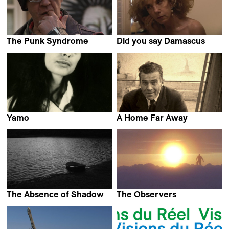
The Punk Syndrome
Did you say Damascus
JP Passi &
Marie Seurat
Jukka Kärkkäinen
Yamo
A Home Far Away
Rami Nihawi
Peter Entell
The Absence of Shadow
The Observers
Martin Otter
Jacqueline Goss