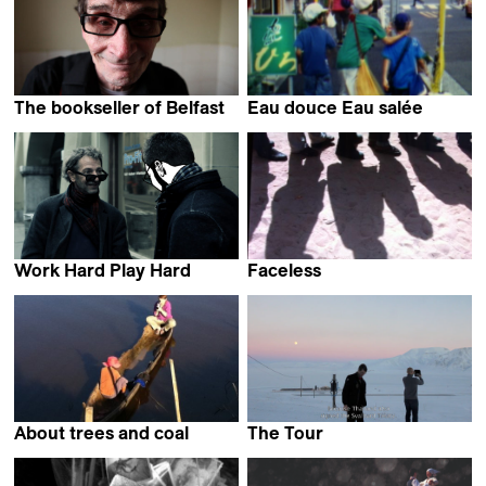
The bookseller of Belfast
Eau douce Eau salée
Alessandra Celesia
Aya Tanaka
Work Hard Play Hard
Faceless
Marcel Wyss
About trees and coal
The Tour
Bénédicte Liénard
Eva la Cour