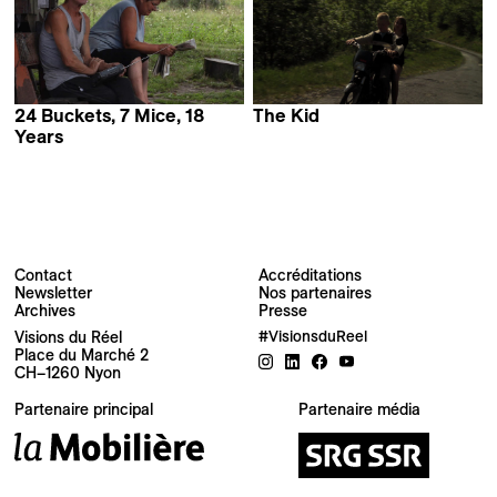
24 Buckets, 7 Mice, 18
The Kid
Louise Jaillette
Years
Marius Iacob
Contact
Accréditations
Newsletter
Nos partenaires
Archives
Presse
Newsletter
Visions du Réel
#VisionsduReel
Place du Marché 2
CH–1260 Nyon
Votre adresse e-mail
Partenaire principal
Partenaire média
Newsletter — FR
Nouvelles du Festival destinées au Public