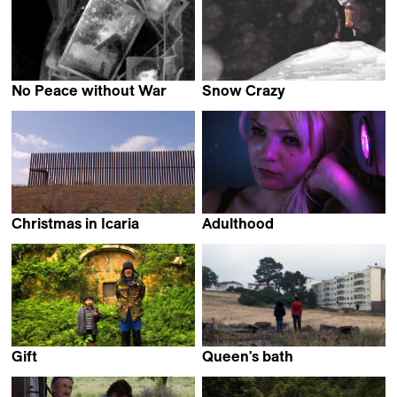
No Peace without War
Snow Crazy
Adam Cohen &
Laila Pakalniņa
Lorenzo Castore
Christmas in Icaria
Adulthood
Aurelio Medina &
Eve Duchemin
Daniel García
Gift
Queen's bath
Okuma Katsuya
Maya Kosa & Sergio Da
Costa