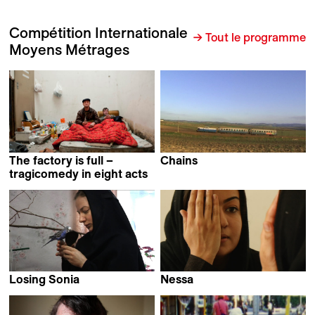
Compétition Internationale
→ Tout le programme
Moyens Métrages
The factory is full –
Chains
Francesca Balbo
tragicomedy in eight acts
Irene Dionisio
Losing Sonia
Nessa
Radka Franczak
Loghman Khaledi