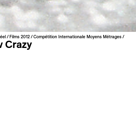
éel
Films 2012
Compétition Internationale Moyens Métrages
 Crazy
lniņa
 2012 | 34 min
etton
 : anglais
s
Synopsis long
u ski dans un pays sans montagnes. Un portrait drôle et surr
 cherche à tout prix un moyen de satisfaire sa passion. Il y 
 à sauter des toits ou s’accrochent à une mobylette, et ceux
nt pour la compétition. Skieuse elle aussi, Laila Pakalnina ré
sous son apparente légèreté, fait preuve d’un admirable trava