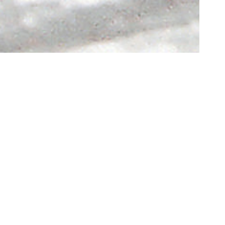
éel d’un
a ceux qui
 qui
alise un
il de