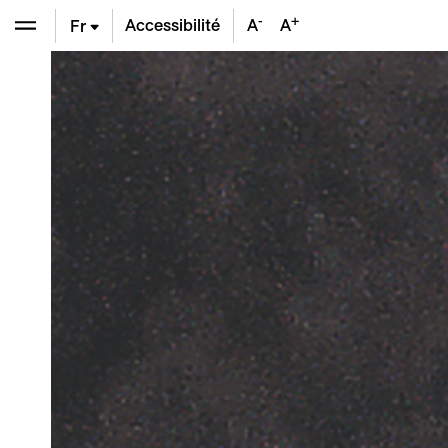
-
+
Accessibilité
A
A
Fr
En
De