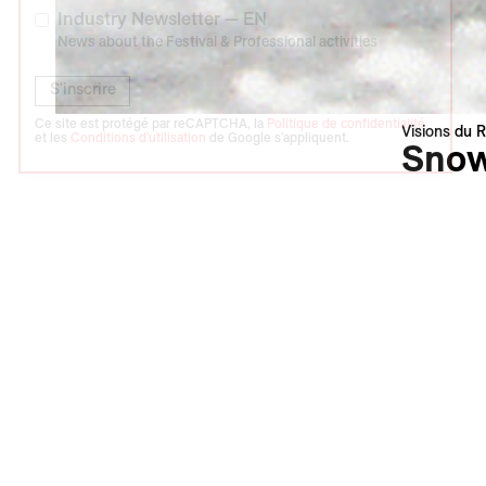
Industry Newsletter — EN
News about the Festival & Professional activities
S'inscrire
Ce site est protégé par reCAPTCHA, la
Politique de confidentialité
Visions du R
et les
Conditions d'utilisation
de Google s'appliquent.
Snow
Sniegs
Laila Paka
Lettonie |
Langue : l
Sous-titres
Synopsi
La folie d
peuple qui
s’exercent
s’entraîne
film qui, 