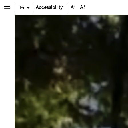
-
+
Accessibility
A
A
En
De
Fr