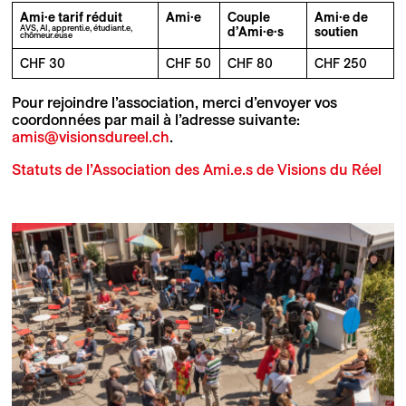
Ami·e tarif réduit
Ami·e
Couple
Ami·e de
AVS, AI, apprenti.e, étudiant.e,
d’Ami·e·s
soutien
chômeur.euse
CHF 30
CHF 50
CHF 80
CHF 250
Pour rejoindre l’association, merci d’envoyer vos
coordonnées par mail à l’adresse suivante:
amis@visionsdureel.ch
.
Statuts de l’Association des Ami.e.s de Visions du Réel