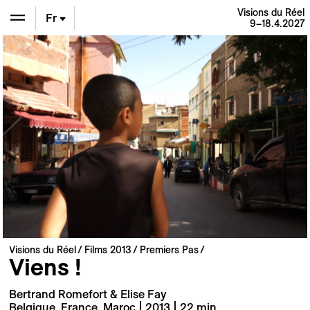
Visions du Réel
Fr
9–18.4.2027
En
De
Visions du Réel
Films 2013
Premiers Pas
Viens !
Bertrand Romefort & Elise Fay
Belgique, France, Maroc | 2013 | 22 min