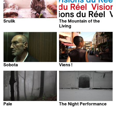
Srulik
The Mountain of the
Noa Levin
Living
Gian Luigi Giustiniani
Sobota
Viens !
Marie Elisa Scheidt
Bertrand Romefort &
Elise Fay
Pale
The Night Performance
Marko Grba Singh
Xenia Okhapkina