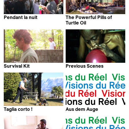
Pendant la nuit
The Powerful Pills of
Noha Al Madaawy
Turtle Oil
Jaiziel Hernández
Survival Kit
Previous Scenes
Enrico Casagrande
Aleksandra Maciuszek
Taglia corto !
Aus dem Auge
Filippo Demarchi
Matthias Zuder