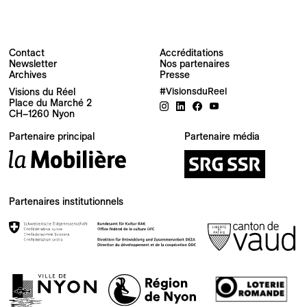
Contact
Accréditations
Newsletter
Nos partenaires
Archives
Presse
Newsletter
Visions du Réel
#VisionsduReel
Place du Marché 2
CH–1260 Nyon
Votre adresse e-mail
Partenaire principal
Partenaire média
Newsletter — FR
Nouvelles du Festival destinées au Public
Newsletter — EN
Partenaires institutionnels
News about the Festival for the Public
Industry Newsletter — EN
News about the Festival & Professional activities
S'inscrire
Ce site est protégé par reCAPTCHA, la
Politique de confidentialité
et les
Conditions d'utilisation
de Google s'appliquent.