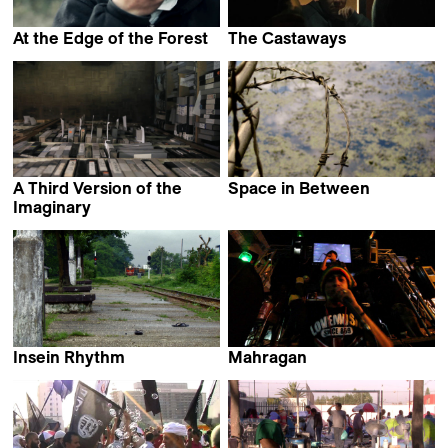
At the Edge of the Forest
The Castaways
John Donica
François Abdelnour
A Third Version of the
Space in Between
Noelia Nicolas
Imaginary
Benjamin Tiven
Insein Rhythm
Mahragan
Soe Moe Aung
Omar El Shamy