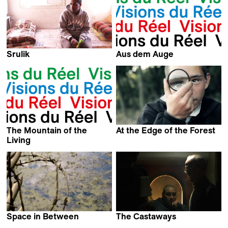
Srulik
Aus dem Auge
Noa Levin
Matthias Zuder
The Mountain of the
At the Edge of the Forest
John Donica
Living
Gian Luigi Giustiniani
Space in Between
The Castaways
Noelia Nicolas
François Abdelnour