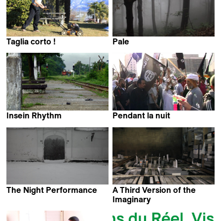
Taglia corto !
Pale
Filippo Demarchi
Marko Grba Singh
Insein Rhythm
Pendant la nuit
Soe Moe Aung
Noha Al Madaawy
The Night Performance
A Third Version of the
Xenia Okhapkina
Imaginary
Benjamin Tiven