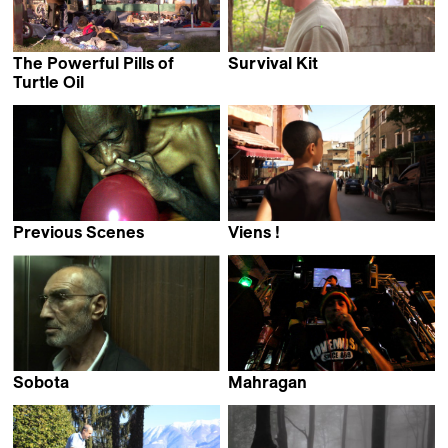
The Powerful Pills of
Survival Kit
Enrico Casagrande
Turtle Oil
Jaiziel Hernández
Previous Scenes
Viens !
Aleksandra Maciuszek
Bertrand Romefort &
Elise Fay
Sobota
Mahragan
Marie Elisa Scheidt
Omar El Shamy