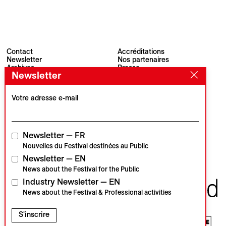
Contact
Accréditations
Newsletter
Nos partenaires
Archives
Presse
Newsletter
Visions du Réel
#VisionsduReel
Place du Marché 2
CH–1260 Nyon
Votre adresse e-mail
Partenaire principal
Partenaire média
Newsletter — FR
Nouvelles du Festival destinées au Public
Newsletter — EN
Partenaires institutionnels
News about the Festival for the Public
Industry Newsletter — EN
News about the Festival & Professional activities
S'inscrire