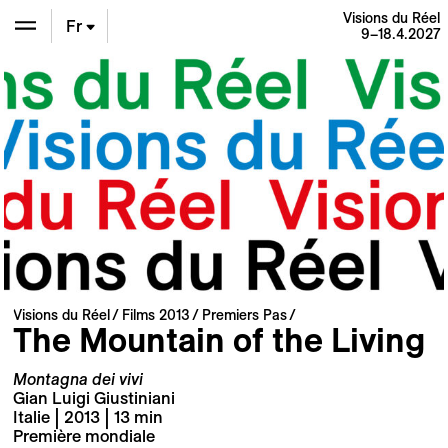
Visions du Réel
Fr
9–18.4.2027
En
De
Visions du Réel
Films 2013
Premiers Pas
The Mountain of the Living
Montagna dei vivi
Gian Luigi Giustiniani
Italie | 2013 | 13 min
Première mondiale