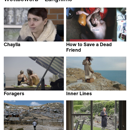
Chaylla
How to Save a Dead
Clara Teper & Paul Pirritano
Friend
Marusya Syroechkovskaya
Foragers
Inner Lines
Jumana Manna
Pierre-Yves Vandeweerd