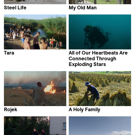
Steel Life
My Old Man
Manuel Bauer
Steven Vit
Tara
All of Our Heartbeats Are
Volker Sattel &
Connected Through
Francesca Bertin
Exploding Stars
Jennifer Rainsford
Rojek
A Holy Family
Zaynê Akyol
Elvis A-Liang Lu