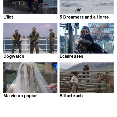
L’îlot
5 Dreamers and a Horse
Tizian Büchi
Aren Malakyan &
Vahagn Khachatryan
Dogwatch
Éclaireuses
Gregoris Rentis
Lydie Wisshaupt-Claudel
Ma vie en papier
Bitterbrush
Vida Dena
Emelie Mahdavian