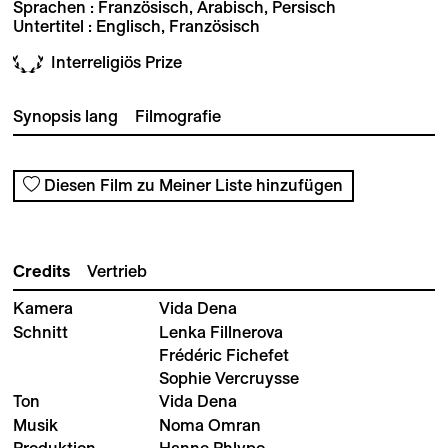
Sprachen : Französisch, Arabisch, Persisch
Untertitel : Englisch, Französisch
Interreligiös Prize
Synopsis lang
Filmografie
Diesen Film zu Meiner Liste hinzufügen
Credits
Vertrieb
Kamera
Vida Dena
Schnitt
Lenka Fillnerova
Frédéric Fichefet
Sophie Vercruysse
Ton
Vida Dena
Musik
Noma Omran
Produktion
Hanne Phlypo