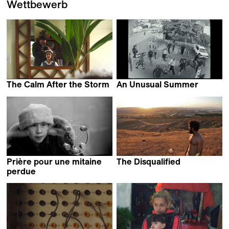
Wettbewerb
The Calm After the Storm
An Unusual Summer
Mercedes Gaviria
Kamal Aljafari
Prière pour une mitaine
The Disqualified
Hamza Ouni
perdue
Jean-François Lesage