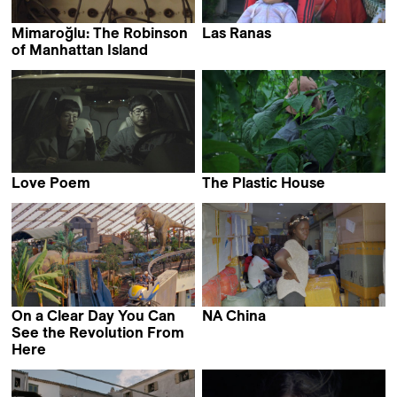
Mimaroğlu: The Robinson
Las Ranas
Edgardo Castro
of Manhattan Island
Serdar Kökçeoğlu
Love Poem
The Plastic House
Xiaozhen Wang
Allison Chhorn
On a Clear Day You Can
NA China
Marie Voignier
See the Revolution From
Here
Emma Charles &
Ben Evans James