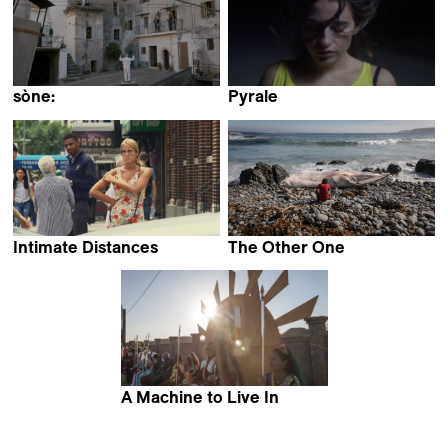
sòne:
Pyrale
Daniel Kemény
Roxanne Gaucherand
Intimate Distances
The Other One
Phillip Warnell
Francisco Bermejo
A Machine to Live In
Yoni Goldstein &
Meredith Zielke