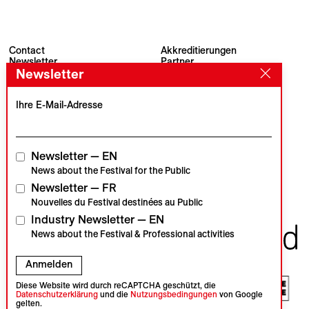
Contact
Akkreditierungen
Newsletter
Partner
Newsletter
Archiv
Presse
Visions du Réel
#VisionsduReel
Place du Marché 2
Ihre E-Mail-Adresse
CH–1260 Nyon
Hauptpartner
Medienpartner
Newsletter — EN
News about the Festival for the Public
Newsletter — FR
Institutionelle Partner
Nouvelles du Festival destinées au Public
Industry Newsletter — EN
News about the Festival & Professional activities
Anmelden
Diese Website wird durch reCAPTCHA geschützt, die
Datenschutzerklärung
und die
Nutzungsbedingungen
von Google
gelten.