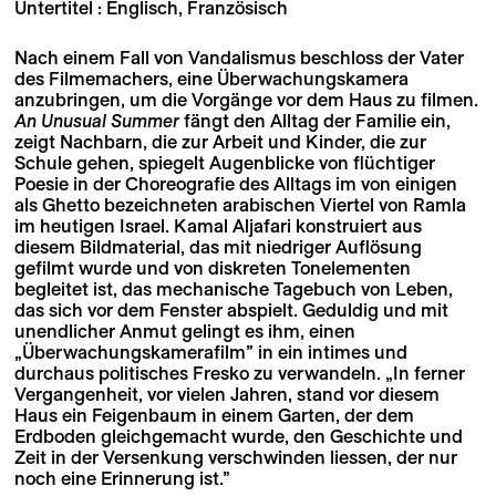
Untertitel : Englisch, Französisch
Nach einem Fall von Vandalismus beschloss der Vater
des Filmemachers, eine Überwachungskamera
anzubringen, um die Vorgänge vor dem Haus zu filmen.
An Unusual Summer
fängt den Alltag der Familie ein,
zeigt Nachbarn, die zur Arbeit und Kinder, die zur
Schule gehen, spiegelt Augenblicke von flüchtiger
Poesie in der Choreografie des Alltags im von einigen
als Ghetto bezeichneten arabischen Viertel von Ramla
im heutigen Israel. Kamal Aljafari konstruiert aus
diesem Bildmaterial, das mit niedriger Auflösung
gefilmt wurde und von diskreten Tonelementen
begleitet ist, das mechanische Tagebuch von Leben,
das sich vor dem Fenster abspielt. Geduldig und mit
unendlicher Anmut gelingt es ihm, einen
„Überwachungskamerafilm” in ein intimes und
durchaus politisches Fresko zu verwandeln. „In ferner
Vergangenheit, vor vielen Jahren, stand vor diesem
Haus ein Feigenbaum in einem Garten, der dem
Erdboden gleichgemacht wurde, den Geschichte und
Zeit in der Versenkung verschwinden liessen, der nur
noch eine Erinnerung ist.”