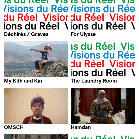
Déchirés / Graves
For Ulysse
Vincent Dieutre
Giovanni Cioni
My Kith and Kin
The Laundry Room
Rodion Ismailov
Floriane Devigne &
Frédéric Florey
OMSCH
Hamdan
Edgar Honetschläger
Martín Solá