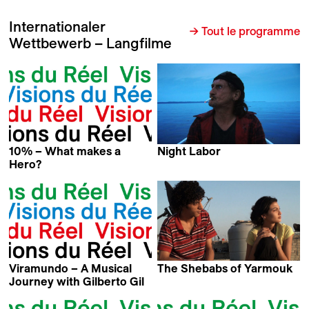
Internationaler
→ Tout le programme
Wettbewerb – Langfilme
10% – What makes a
Night Labor
David Redmon &
Hero?
Yoav Shamir
Ashley Sabin
Viramundo – A Musical
The Shebabs of Yarmouk
Axel Salvatori-Sinz
Journey with Gilberto Gil
Pierre-Yves Borgeaud