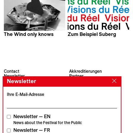
The Wind only knows
Zum Beispiel Suberg
Philipp Diettrich
Simon Baumann
Contact
Akkreditierungen
Newsletter
Partner
Newsletter
Archiv
Presse
Visions du Réel
#VisionsduReel
Place du Marché 2
Ihre E-Mail-Adresse
CH–1260 Nyon
Hauptpartner
Medienpartner
Newsletter — EN
News about the Festival for the Public
Newsletter — FR