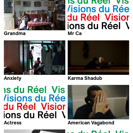
Grandma
Mr Ca
Khoa Lê
Patricia Ayala Ruiz
Anxiety
Karma Shadub
Hwan-ki Min
Ramon Giger &
Jan Gassmann
Actress
American Vagabond
Gang Zhao
Susanna Helke