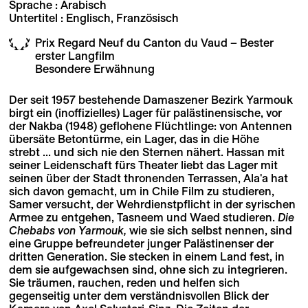
Sprache : Arabisch
Untertitel : Englisch, Französisch
Prix Regard Neuf du Canton du Vaud – Bester
erster Langfilm
Besondere Erwähnung
Der seit 1957 bestehende Damaszener Bezirk Yarmouk
birgt ein (inoffizielles) Lager für palästinensische, vor
der Nakba (1948) geflohene Flüchtlinge: von Antennen
übersäte Betontürme, ein Lager, das in die Höhe
strebt ... und sich nie den Sternen nähert. Hassan mit
seiner Leidenschaft fürs Theater liebt das Lager mit
seinen über der Stadt thronenden Terrassen, Ala'a hat
sich davon gemacht, um in Chile Film zu studieren,
Samer versucht, der Wehrdienstpflicht in der syrischen
Armee zu entgehen, Tasneem und Waed studieren.
Die
Chebabs von Yarmouk,
wie sie sich selbst nennen, sind
eine Gruppe befreundeter junger Palästinenser der
dritten Generation. Sie stecken in einem Land fest, in
dem sie aufgewachsen sind, ohne sich zu integrieren.
Sie träumen, rauchen, reden und helfen sich
gegenseitig unter dem verständnisvollen Blick der