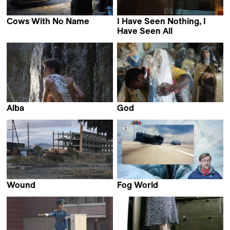
Cows With No Name
I Have Seen Nothing, I
Hubert Charuel
Have Seen All
Yaser Kassab
Alba
God
Lucia Martinez &
Christopher Murray,
Hugo Radi
Israel Pimentel &
Josefina Buschmann
Wound
Fog World
Arthur Sukiasyan
Ruaidhri Ryan