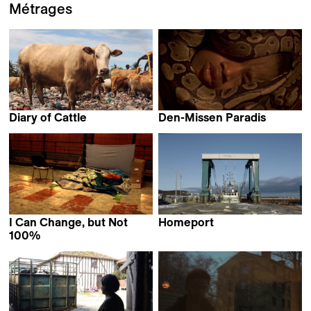
Métrages
Diary of Cattle
Den-Missen Paradis
Lidia Afrilita &
Nissane Coulibaly
David Darmadi
I Can Change, but Not
Homeport
Laurence Lévesque
100%
Amie-Sarah Barouh