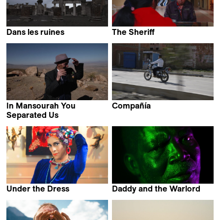
Dans les ruines
The Sheriff
Selina Weber
Samuel Moreno Alvarez
In Mansourah You
Compañía
Miguel Hilari
Separated Us
Dorothee Myriam Kellou
Under the Dress
Daddy and the Warlord
Aleksandr M. Vinogradov
Shamira Raphaëla