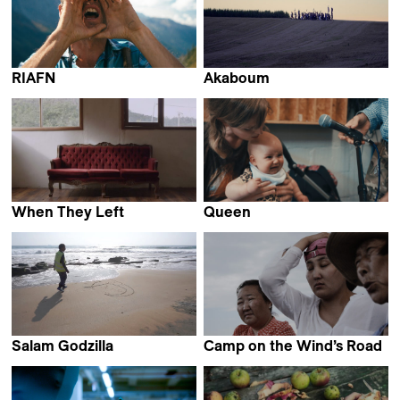
RIAFN
Akaboum
Hannes Lang
Manon Vila
When They Left
Queen
Verónica Haro Abril
Kathryn Elkin
Salam Godzilla
Camp on the Wind’s Road
Gilles Aubry
Natasha Kharlamova