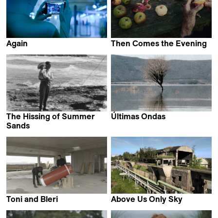
Again
Then Comes the Evening
Mario Pfeifer
Maja Novaković
The Hissing of Summer
Últimas Ondas
Emmanuel Piton
Sands
Catarina Mourão
Toni and Bleri
Above Us Only Sky
Katja Verheul
Arthur Kleinjan