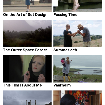
On the Art of Set Design
Passing Time
Jan Ijäs
Lou Colpé
The Outer Space Forest
Summerloch
Victor Missud
Moris Freiburghaus
This Film Is About Me
Vaarheim
Alexis Delgado Búrdalo
Victor Ridley