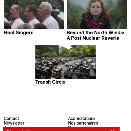
Heat Singers
Beyond the North Winds:
Nadia Parfan
A Post Nuclear Reverie
Natalie Cubides-Brady
Transit Circle
Stephan Knauss
Contact
Accréditations
Newsletter
Nos partenaires
Archives
Presse