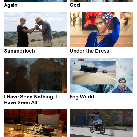
Again
God
Mario Pfeifer
Christopher Murray,
Israel Pimentel &
Josefina Buschmann
Summerloch
Under the Dress
Moris Freiburghaus
Aleksandr M. Vinogradov
I Have Seen Nothing, I
Fog World
Ruaidhri Ryan
Have Seen All
Yaser Kassab