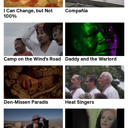
I Can Change, but Not
Compañía
Miguel Hilari
100%
Amie-Sarah Barouh
Camp on the Wind’s Road
Daddy and the Warlord
Natasha Kharlamova
Shamira Raphaëla
Den-Missen Paradis
Heat Singers
Nissane Coulibaly
Nadia Parfan