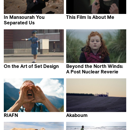
In Mansourah You
This Film Is About Me
Alexis Delgado Búrdalo
Separated Us
Dorothee Myriam Kellou
On the Art of Set Design
Beyond the North Winds:
Jan Ijäs
A Post Nuclear Reverie
Natalie Cubides-Brady
RIAFN
Akaboum
Hannes Lang
Manon Vila