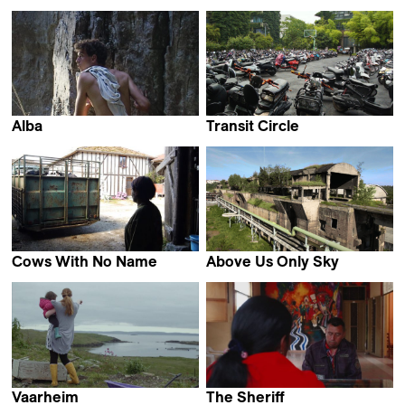
Alba
Transit Circle
Lucia Martinez &
Stephan Knauss
Hugo Radi
Cows With No Name
Above Us Only Sky
Hubert Charuel
Arthur Kleinjan
Vaarheim
The Sheriff