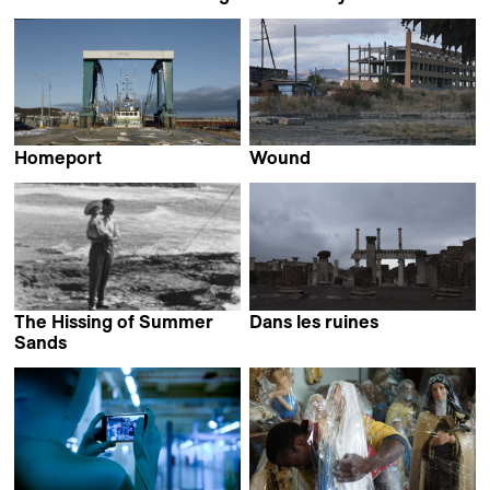
Maja Novaković
Verónica Haro Abril
Homeport
Wound
Laurence Lévesque
Arthur Sukiasyan
The Hissing of Summer
Dans les ruines
Selina Weber
Sands
Catarina Mourão