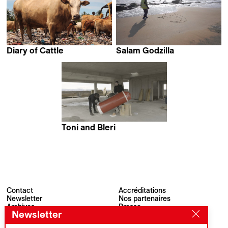
Diary of Cattle
Salam Godzilla
Lidia Afrilita &
Gilles Aubry
David Darmadi
Toni and Bleri
Katja Verheul
Contact
Accréditations
Newsletter
Nos partenaires
Archives
Presse
Newsletter
Visions du Réel
#VisionsduReel
Place du Marché 2