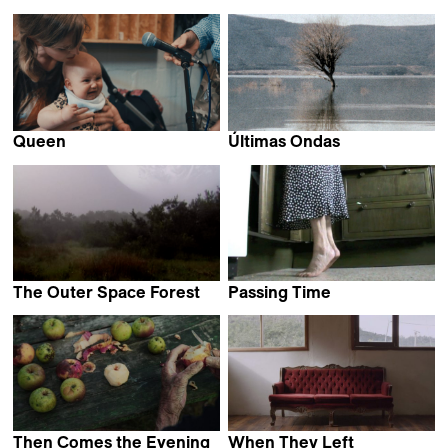
Victor Ridley
Samuel Moreno Alvarez
Queen
Últimas Ondas
Kathryn Elkin
Emmanuel Piton
The Outer Space Forest
Passing Time
Victor Missud
Lou Colpé
Then Comes the Evening
When They Left