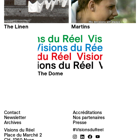
The Linen
Martins
Laila Pakalniņa
Laila Pakalniņa
The Dome
Laila Pakalniņa
Contact
Accréditations
Newsletter
Nos partenaires
Archives
Presse
Newsletter
Visions du Réel
#VisionsduReel
Place du Marché 2