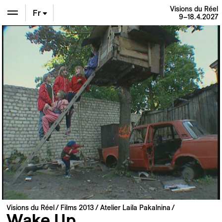
Visions du Réel
Fr
9–18.4.2027
En
De
Visions du Réel
Films 2013
Atelier Laila Pakalnina
Wake Up