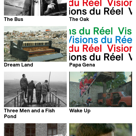
The Bus
The Oak
Laila Pakalniņa
Laila Pakalniņa
Dream Land
Papa Gena
Laila Pakalniņa
Laila Pakalniņa
Three Men and a Fish
Wake Up
Laila Pakalniņa
Pond
Laila Pakalniņa &
Maris Maskalans