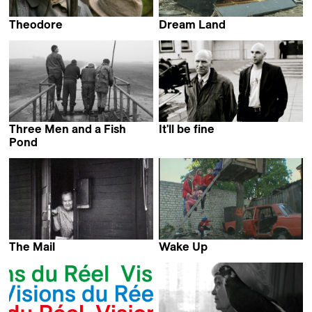
Theodore
Dream Land
Laila Pakalniņa
Laila Pakalniņa
Three Men and a Fish
It'll be fine
Laila Pakalniņa
Pond
Laila Pakalniņa &
Maris Maskalans
The Mail
Wake Up
Laila Pakalniņa
Laila Pakalniņa