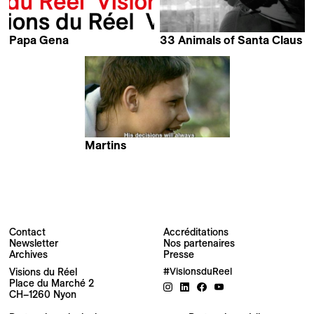
Papa Gena
33 Animals of Santa Claus
Laila Pakalniņa
Laila Pakalniņa
Martins
Laila Pakalniņa
Contact
Accréditations
Newsletter
Nos partenaires
Archives
Presse
Newsletter
Visions du Réel
#VisionsduReel
Place du Marché 2
CH–1260 Nyon
Votre adresse e-mail