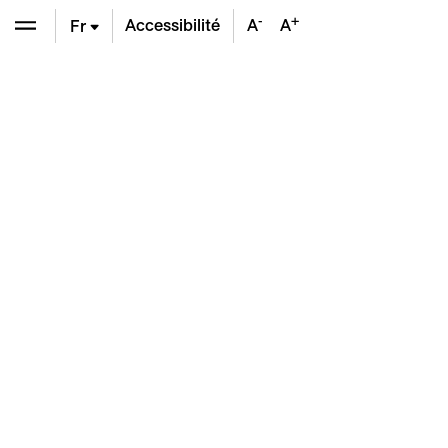
-
+
Accessibilité
A
A
Fr
En
De