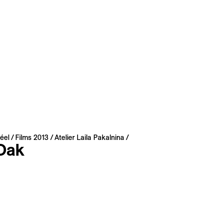
éel
Films 2013
Atelier Laila Pakalnina
Oak
lniņa
 1997 | 28 min
sans dialogue