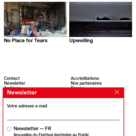
Jose Álvarez
Simone Cortezão
No Place for Tears
Upwelling
Reyan Tuvi
Silvia Jop &
Pietro Pasquetti
Contact
Accréditations
Newsletter
Nos partenaires
Archives
Presse
Newsletter
Visions du Réel
#VisionsduReel
Place du Marché 2
CH–1260 Nyon
Votre adresse e-mail
Partenaire principal
Partenaire média
Newsletter — FR
Nouvelles du Festival destinées au Public