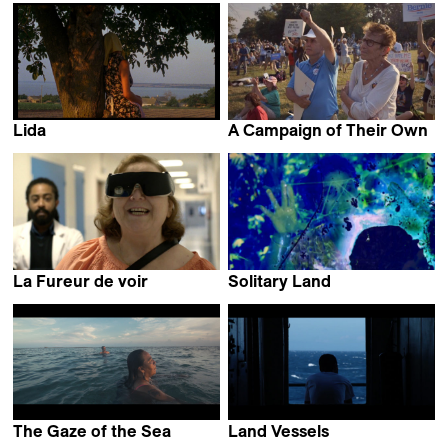
Lida
A Campaign of Their Own
Anna Eborn
Lionel Rupp & Michael
David Mitchell
La Fureur de voir
Solitary Land
Manuel von Stürler
Tiziana Panizza
The Gaze of the Sea
Land Vessels