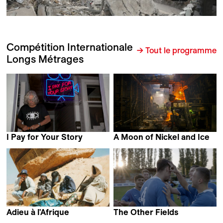
Compétition Internationale
→ Tout le programme
Longs Métrages
I Pay for Your Story
A Moon of Nickel and Ice
Lech Kowalski
François Jacob
Adieu à l'Afrique
The Other Fields
Pierre-Alain Meier
Marco Kugel &