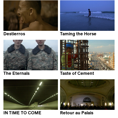
Simon Quack
Destierros
Taming the Horse
Hubert Caron-Guay
Tao Gu
The Eternals
Taste of Cement
Pierre-Yves Vandeweerd
Ziad Kalthoum
IN TIME TO COME
Retour au Palais
Tan Pin Pin
Yamina Zoutat