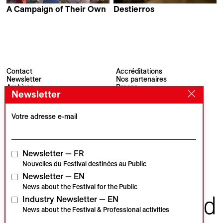
A Campaign of Their Own
Destierros
Lionel Rupp & Michael
Hubert Caron-Guay
David Mitchell
Contact
Accréditations
Newsletter
Nos partenaires
Archives
Presse
Newsletter
Visions du Réel
#VisionsduReel
Place du Marché 2
CH–1260 Nyon
Votre adresse e-mail
Partenaire principal
Partenaire média
Newsletter — FR
Nouvelles du Festival destinées au Public
Newsletter — EN
Partenaires institutionnels
News about the Festival for the Public
Industry Newsletter — EN
News about the Festival & Professional activities