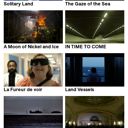
Solitary Land
The Gaze of the Sea
Tiziana Panizza
Jose Álvarez
A Moon of Nickel and Ice
IN TIME TO COME
François Jacob
Tan Pin Pin
La Fureur de voir
Land Vessels
Manuel von Stürler
Simone Cortezão