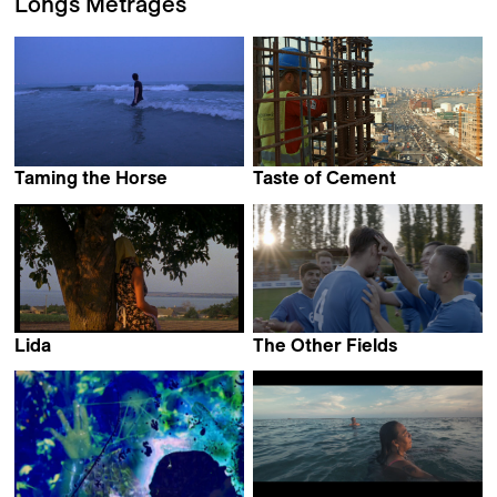
Longs Métrages
Taming the Horse
Taste of Cement
Tao Gu
Ziad Kalthoum
Lida
The Other Fields
Anna Eborn
Marco Kugel &
Simon Quack