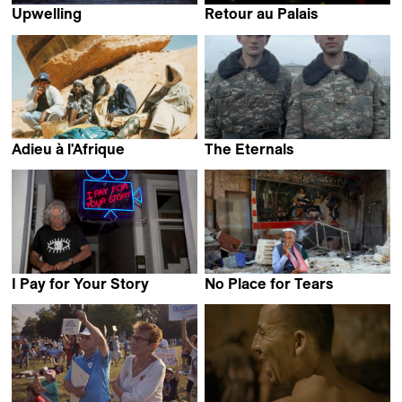
Upwelling
Retour au Palais
Silvia Jop &
Yamina Zoutat
Pietro Pasquetti
Adieu à l'Afrique
The Eternals
Pierre-Alain Meier
Pierre-Yves Vandeweerd
I Pay for Your Story
No Place for Tears
Lech Kowalski
Reyan Tuvi