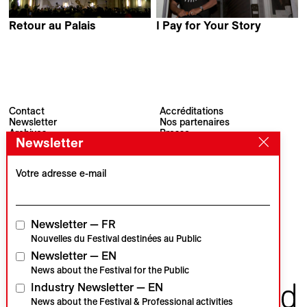
Retour au Palais
I Pay for Your Story
Yamina Zoutat
Lech Kowalski
Contact
Accréditations
Newsletter
Nos partenaires
Archives
Presse
Newsletter
Visions du Réel
#VisionsduReel
Place du Marché 2
CH–1260 Nyon
Votre adresse e-mail
Partenaire principal
Partenaire média
Newsletter — FR
Nouvelles du Festival destinées au Public
Newsletter — EN
Partenaires institutionnels
News about the Festival for the Public
Industry Newsletter — EN
News about the Festival & Professional activities