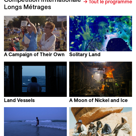
→ Tout le programme
Longs Métrages
A Campaign of Their Own
Solitary Land
Lionel Rupp & Michael
Tiziana Panizza
David Mitchell
Land Vessels
A Moon of Nickel and Ice
Simone Cortezão
François Jacob