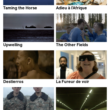
Taming the Horse
Adieu à l'Afrique
Tao Gu
Pierre-Alain Meier
Upwelling
The Other Fields
Silvia Jop &
Marco Kugel &
Pietro Pasquetti
Simon Quack
Destierros
La Fureur de voir
Hubert Caron-Guay
Manuel von Stürler