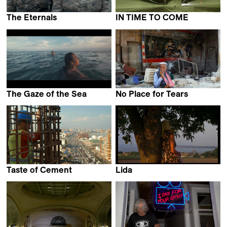
The Eternals
IN TIME TO COME
Pierre-Yves Vandeweerd
Tan Pin Pin
The Gaze of the Sea
No Place for Tears
Jose Álvarez
Reyan Tuvi
Taste of Cement
Lida
Ziad Kalthoum
Anna Eborn