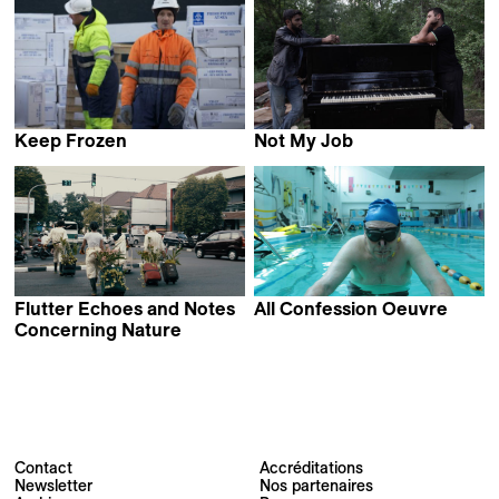
Saul Kak
Keep Frozen
Not My Job
Hulda Ros Gudnadóttir
Denis Shabaev
Flutter Echoes and Notes
All Confession Oeuvre
Alberto Gemmi &
Concerning Nature
Amir Pohan
Mirco Marmiroli
Contact
Accréditations
Newsletter
Nos partenaires