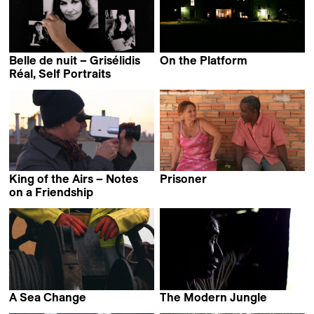
Belle de nuit – Grisélidis
On the Platform
Stefan Mihalachi
Réal, Self Portraits
Marie-Eve de Grave
King of the Airs – Notes
Prisoner
Ana Tipa
on a Friendship
Ivo Zen
A Sea Change
The Modern Jungle
Nina de Vroome
Charles Fairbanks &