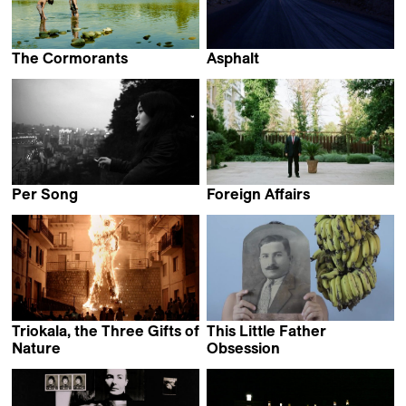
The Cormorants
Asphalt
Fabio Bobbio
Ali Hammoud
Per Song
Foreign Affairs
Shuchang Xie
Pasha Rafiy
Triokala, the Three Gifts of
This Little Father
Nature
Obsession
Leandro Picarella
Selim Mourad