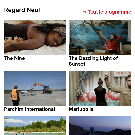
Regard Neuf
→ Tout le programme
The Nine
The Dazzling Light of
Katy Grannan
Sunset
Salomé Jashi
Parchim International
Mariupolis
Manuel Fenn &
Mantas Kvedaravicius
Stefan Eberlein