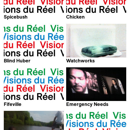
Spicebush
Chicken
Kevin Jerome Everson
Kevin Jerome Everson
Blind Huber
Watchworks
Kevin Jerome Everson
Kevin Jerome Everson
Fifeville
Emergency Needs
Corey D.B. Walker & Kevin
Kevin Jerome Everson
Jerome Everson