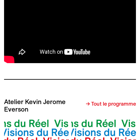
Atelier Kevin Jerome
→ Tout le programme
Everson