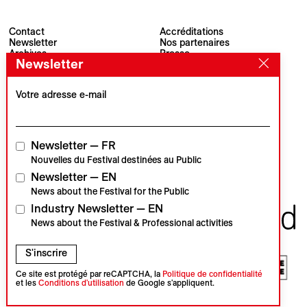
Contact
Accréditations
Newsletter
Nos partenaires
Archives
Presse
Newsletter
Visions du Réel
#VisionsduReel
Place du Marché 2
CH–1260 Nyon
Votre adresse e-mail
Partenaire principal
Partenaire média
Newsletter — FR
Nouvelles du Festival destinées au Public
Newsletter — EN
Partenaires institutionnels
News about the Festival for the Public
Industry Newsletter — EN
News about the Festival & Professional activities
S'inscrire
Ce site est protégé par reCAPTCHA, la
Politique de confidentialité
et les
Conditions d'utilisation
de Google s'appliquent.