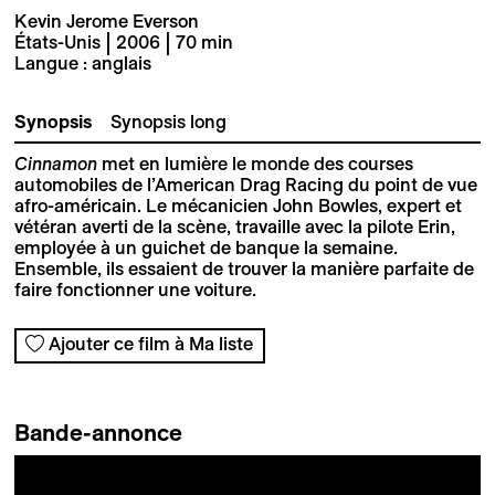
Kevin Jerome Everson
États-Unis | 2006 | 70 min
Langue : anglais
Synopsis
Synopsis long
Cinnamon
met en lumière le monde des courses
automobiles de l’American Drag Racing du point de vue
afro-américain. Le mécanicien John Bowles, expert et
vétéran averti de la scène, travaille avec la pilote Erin,
employée à un guichet de banque la semaine.
Ensemble, ils essaient de trouver la manière parfaite de
faire fonctionner une voiture.
Ajouter ce film à Ma liste
Bande-annonce