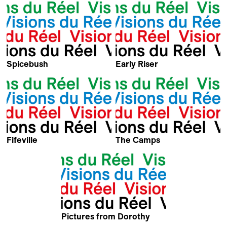
Spicebush
Early Riser
Kevin Jerome Everson
Kevin Jerome Everson
Fifeville
The Camps
Corey D.B. Walker & Kevin
Kevin Jerome Everson
Jerome Everson
Pictures from Dorothy
Kevin Jerome Everson