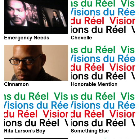
Emergency Needs
Chevelle
Kevin Jerome Everson
Kevin Jerome Everson
Cinnamon
Honorable Mention
Kevin Jerome Everson
Kevin Jerome Everson
Rita Larson's Boy
Something Else
Kahlil Pedizisai & Kevin
Kevin Jerome Everson