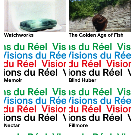
Watchworks
The Golden Age of Fish
Kevin Jerome Everson
Kevin Jerome Everson
Memoir
Blind Huber
Kevin Jerome Everson
Kevin Jerome Everson
Nectar
Fillmore
William Wylie & Kevin
Kevin Jerome Everson