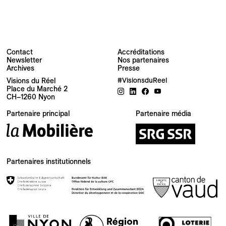
Contact
Accréditations
Newsletter
Nos partenaires
Archives
Presse
Newsletter
Visions du Réel
#VisionsduReel
Place du Marché 2
CH–1260 Nyon
Votre adresse e-mail
Partenaire principal
Partenaire média
Newsletter — FR
Nouvelles du Festival destinées au Public
Newsletter — EN
Partenaires institutionnels
News about the Festival for the Public
Industry Newsletter — EN
News about the Festival & Professional activities
S'inscrire