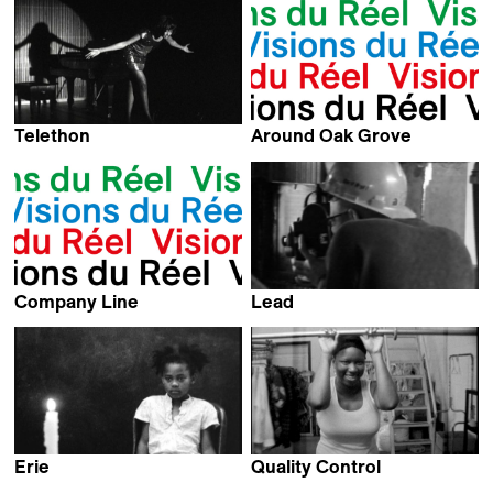
Jerome Everson
Telethon
Around Oak Grove
Kevin Jerome Everson
Kevin Jerome Everson
Company Line
Lead
Kevin Jerome Everson
Kevin Jerome Everson
Erie
Quality Control
Kevin Jerome Everson
Kevin Jerome Everson