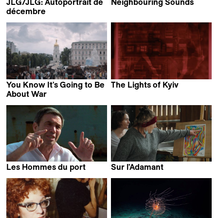
JLG/JLG: Autoportrait de
Neighbouring Sounds
Kleber Mendonça Filho
décembre
Jean-Luc Godard
You Know It's Going to Be
The Lights of Kyiv
Serhii Tykhoniuk
About War
Olha Tsybulska
Les Hommes du port
Sur l'Adamant
Alain Tanner
Nicolas Philibert