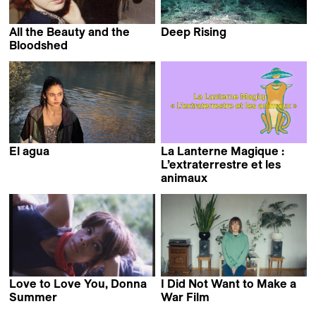
All the Beauty and the
Deep Rising
Matthieu Rytz
Bloodshed
Laura Poitras
El agua
La Lanterne Magique :
Elena López Riera
L’extraterrestre et les
animaux
Love to Love You, Donna
I Did Not Want to Make a
Summer
War Film
Roger Ross Williams &
Nadia Parfan