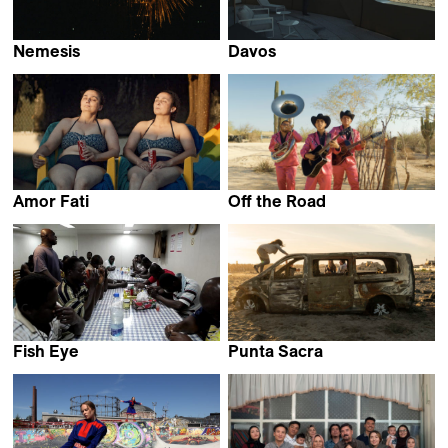
Nemesis
Davos
Thomas Imbach
Daniel Hoesl &
Julia Niemann
Amor Fati
Off the Road
Cláudia Varejão
José Permar
Fish Eye
Punta Sacra
Amin Behroozzadeh
Francesca Mazzoleni