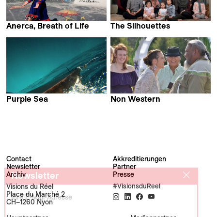
Anerca, Breath of Life
The Silhouettes
Johannes Lehmuskallio &
Afsaneh Salari
Markku Lehmuskallio
Purple Sea
Non Western
Amel Alzakout &
Laura Plancarte
Khaled Abdulwahed
Contact
Akkreditierungen
Newsletter
Partner
Newsletter
Archiv
Presse
Visions du Réel
#VisionsduReel
Place du Marché 2
Ihre E-Mail-Adresse
CH–1260 Nyon