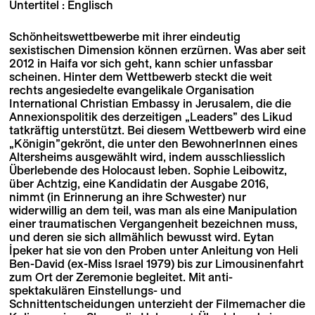
Untertitel : Englisch
Schönheitswettbewerbe mit ihrer eindeutig
sexistischen Dimension können erzürnen. Was aber seit
2012 in Haifa vor sich geht, kann schier unfassbar
scheinen. Hinter dem Wettbewerb steckt die weit
rechts angesiedelte evangelikale Organisation
International Christian Embassy in Jerusalem, die die
Annexionspolitik des derzeitigen „Leaders” des Likud
tatkräftig unterstützt. Bei diesem Wettbewerb wird eine
„Königin”gekrönt, die unter den BewohnerInnen eines
Altersheims ausgewählt wird, indem ausschliesslich
Überlebende des Holocaust leben. Sophie Leibowitz,
über Achtzig, eine Kandidatin der Ausgabe 2016,
nimmt (in Erinnerung an ihre Schwester) nur
widerwillig an dem teil, was man als eine Manipulation
einer traumatischen Vergangenheit bezeichnen muss,
und deren sie sich allmählich bewusst wird. Eytan
İpeker hat sie von den Proben unter Anleitung von Heli
Ben-David (ex-Miss Israel 1979) bis zur Limousinenfahrt
zum Ort der Zeremonie begleitet. Mit anti-
spektakulären Einstellungs- und
Schnittentscheidungen unterzieht der Filmemacher die