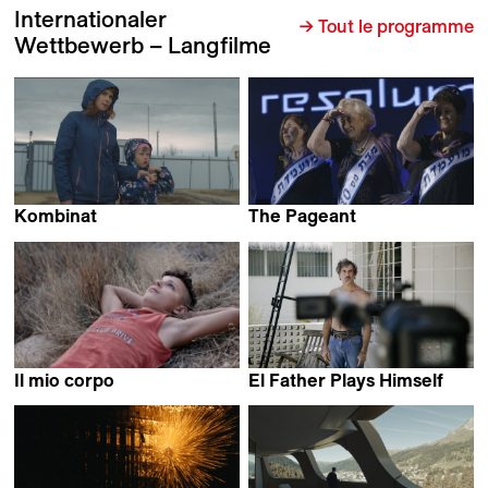
Internationaler
→ Tout le programme
Wettbewerb – Langfilme
Kombinat
The Pageant
Gabriel Tejedor
Eytan Ipeker
Il mio corpo
El Father Plays Himself
Michele Pennetta
Mo Scarpelli