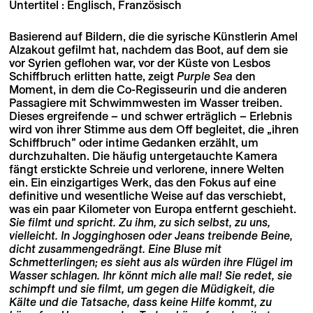
Untertitel : Englisch, Französisch
Basierend auf Bildern, die die syrische Künstlerin Amel
Alzakout gefilmt hat, nachdem das Boot, auf dem sie
vor Syrien geflohen war, vor der Küste von Lesbos
Schiffbruch erlitten hatte, zeigt
Purple Sea
den
Moment, in dem die Co-Regisseurin und die anderen
Passagiere mit Schwimmwesten im Wasser treiben.
Dieses ergreifende – und schwer erträglich – Erlebnis
wird von ihrer Stimme aus dem Off begleitet, die „ihren
Schiffbruch” oder intime Gedanken erzählt, um
durchzuhalten. Die häufig untergetauchte Kamera
fängt erstickte Schreie und verlorene, innere Welten
ein. Ein einzigartiges Werk, das den Fokus auf eine
definitive und wesentliche Weise auf das verschiebt,
was ein paar Kilometer von Europa entfernt geschieht.
Sie filmt und spricht. Zu ihm, zu sich selbst, zu uns,
vielleicht. In Jogginghosen oder Jeans treibende Beine,
dicht zusammengedrängt. Eine Bluse mit
Schmetterlingen; es sieht aus als würden ihre Flügel im
Wasser schlagen. Ihr könnt mich alle mal! Sie redet, sie
schimpft und sie filmt, um gegen die Müdigkeit, die
Kälte und die Tatsache, dass keine Hilfe kommt, zu