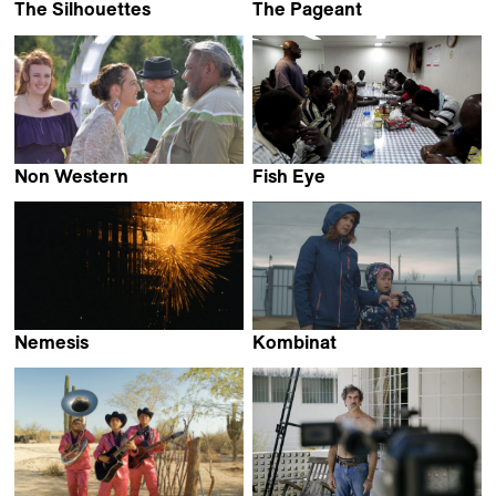
The Silhouettes
The Pageant
Afsaneh Salari
Eytan Ipeker
Non Western
Fish Eye
Laura Plancarte
Amin Behroozzadeh
Nemesis
Kombinat
Thomas Imbach
Gabriel Tejedor