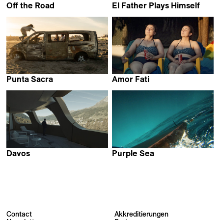
Off the Road
El Father Plays Himself
José Permar
Mo Scarpelli
Punta Sacra
Amor Fati
Francesca Mazzoleni
Cláudia Varejão
Davos
Purple Sea
Daniel Hoesl &
Amel Alzakout &
Julia Niemann
Khaled Abdulwahed
Contact
Akkreditierungen