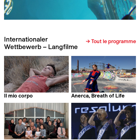
Internationaler
→ Tout le programme
Wettbewerb – Langfilme
Il mio corpo
Anerca, Breath of Life
Michele Pennetta
Johannes Lehmuskallio &
Markku Lehmuskallio